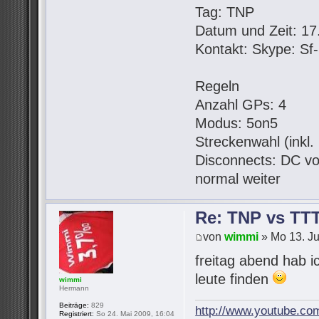
Tag: TNP
Datum und Zeit: 17.
Kontakt: Skype: S
Regeln
Anzahl GPs: 4
Modus: 5on5
Streckenwahl (inkl
Disconnects: DC vo
normal weiter
Re: TNP vs TT
von
wimmi
» Mo 13. Ju
freitag abend hab i
leute finden
wimmi
Hermann
Beiträge:
829
http://www.youtube.co
Registriert:
So 24. Mai 2009, 16:04