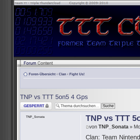
Foren-Übersicht
‹
Clan
‹
Fight Us!
TNP vs TTT 5on5 4 Gps
Thema gesperrt
TNP vs TTT 5
TNP_Sonata
von
TNP_Sonata
» Mo
Clan: Team Ninten