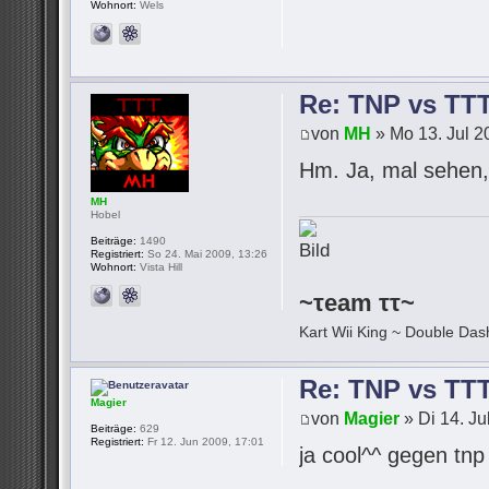
Wohnort:
Wels
Re: TNP vs TT
von
MH
» Mo 13. Jul 2
Hm. Ja, mal sehen, 
MH
Hobel
Beiträge:
1490
Registriert:
So 24. Mai 2009, 13:26
Wohnort:
Vista Hill
~τeam ττ~
Kart Wii King ~ Double Dash
Re: TNP vs TT
Magier
von
Magier
» Di 14. Ju
Beiträge:
629
Registriert:
Fr 12. Jun 2009, 17:01
ja cool^^ gegen tn