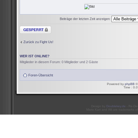
Beiträge der letzten Zeit anzeigen:
Thema gesperrt
Zurück zu Fight Us!
WER IST ONLINE?
Mitglieder in diesem Forum: 0 Mitglieder und 2 Gäste
Foren-Übersicht
Powered by
phpBB
© 
Time : 0.0
Design by
Doublekey.de
- Re-De
Mario Kart and Wii are trademarks of