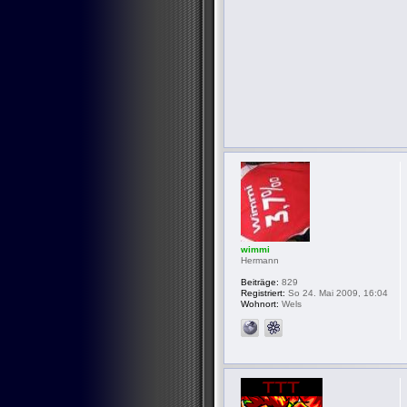
wimmi
Hermann
Beiträge:
829
Registriert:
So 24. Mai 2009, 16:04
Wohnort:
Wels