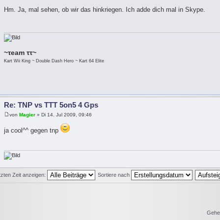
Hm. Ja, mal sehen, ob wir das hinkriegen. Ich adde dich mal in Skype.
~τeam ττ~
Kart Wii King ~ Double Dash Hero ~ Kart 64 Elite
Re: TNP vs TTT 5on5 4 Gps
von
Magier
» Di 14. Jul 2009, 09:46
ja cool^^ gegen tnp
tzten Zeit anzeigen:
Sortiere nach
Gehe