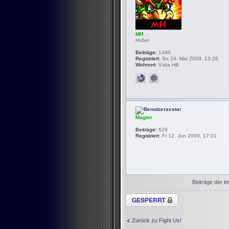
MH
Hobel
Beiträge:
1490
Registriert:
So 24. Mai 2009, 13:26
Wohnort:
Vista Hill
Magier
Beiträge:
629
Registriert:
Fr 12. Jun 2009, 17:01
Beiträge der le
Thema gesperrt
Zurück zu Fight Us!