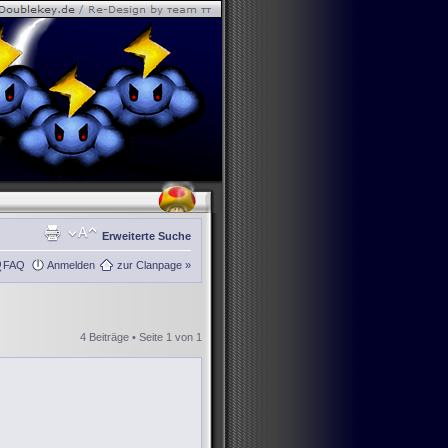
Erweiterte Suche
FAQ
Anmelden
zur Clanpage »
4 Beiträge • Seite
1
von
1