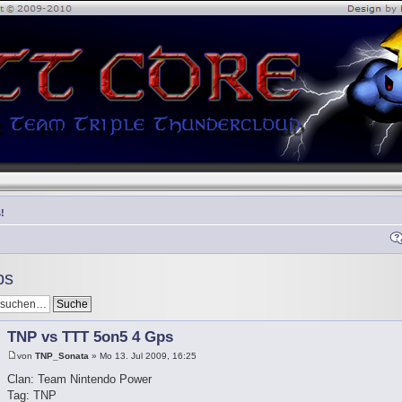
!
ps
TNP vs TTT 5on5 4 Gps
von
TNP_Sonata
» Mo 13. Jul 2009, 16:25
Clan: Team Nintendo Power
Tag: TNP