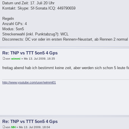
Datum und Zeit: 17. Juli 20 Uhr
Kontakt: Skype: Sf-Sonata ICQ: 449790659
Regeln
Anzahl GPs: 4
Modus: 5on5
Streckenwahl (inkl. Punktabzug?): WCL
Disconnects: DC vor oder im ersten Rennen=Neustart, ab Rennen 2 normal 
Re: TNP vs TTT 5on5 4 Gps
von
wimmi
» Mo 13. Jul 2009, 16:35
freitag abend hab ich bestimmt keine zeit, aber werden sich schon 5 leute 
http://www.youtube.com/user/wimmi01
Re: TNP vs TTT 5on5 4 Gps
von
MH
» Mo 13. Jul 2009, 18:04