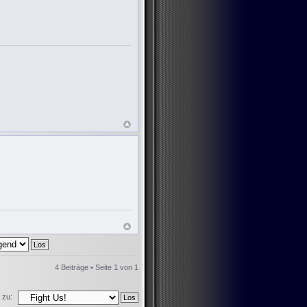
4 Beiträge • Seite
1
von
1
 zu: