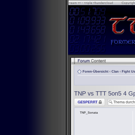
Foren-Übersicht
‹
Clan
‹
Fight Us
TNP vs TTT 5on5 4 G
Thema gesperrt
TNP_Sonata