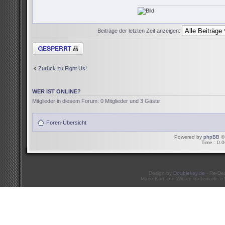
Beiträge der letzten Zeit anzeigen:
Thema gesperrt
Zurück zu Fight Us!
WER IST ONLINE?
Mitglieder in diesem Forum: 0 Mitglieder und 3 Gäste
Foren-Übersicht
Powered by
phpBB
© 
Time : 0.0
Design by
Doublekey.de
- Re-De
Mario Kart and Wii are trademarks of