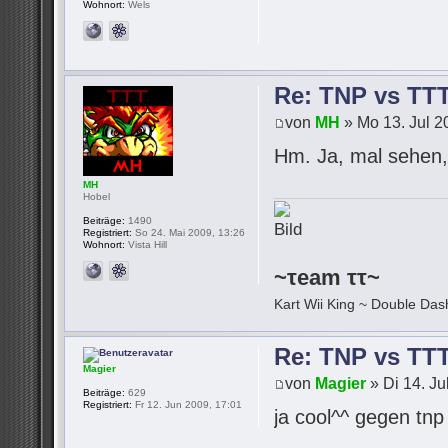
Wohnort:
Wels
Re: TNP vs TT
von
MH
» Mo 13. Jul 2
Hm. Ja, mal sehen, 
MH
Hobel
Beiträge:
1490
Registriert:
So 24. Mai 2009, 13:26
Wohnort:
Vista Hill
~τeam ττ~
Kart Wii King ~ Double Dash
Re: TNP vs TT
Magier
von
Magier
» Di 14. Ju
Beiträge:
629
Registriert:
Fr 12. Jun 2009, 17:01
ja cool^^ gegen tn