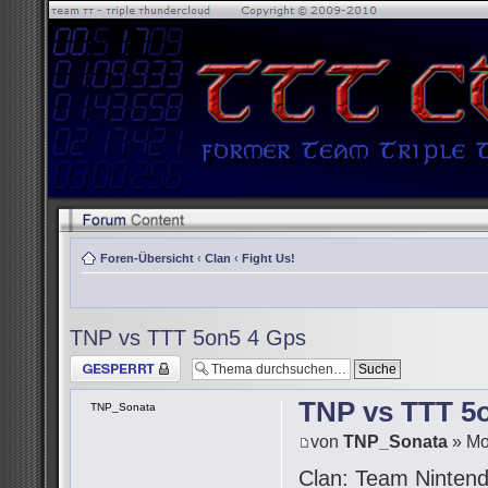
Foren-Übersicht
‹
Clan
‹
Fight Us!
TNP vs TTT 5on5 4 Gps
Thema gesperrt
TNP vs TTT 5
TNP_Sonata
von
TNP_Sonata
» Mo
Clan: Team Ninten