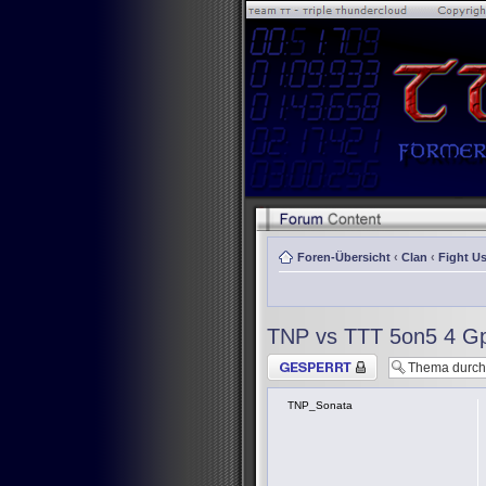
Foren-Übersicht
‹
Clan
‹
Fight Us
TNP vs TTT 5on5 4 G
Thema gesperrt
TNP_Sonata