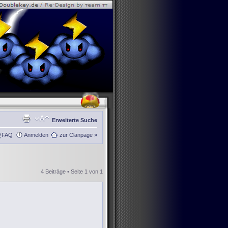
Erweiterte Suche
FAQ
Anmelden
zur Clanpage »
4 Beiträge • Seite
1
von
1