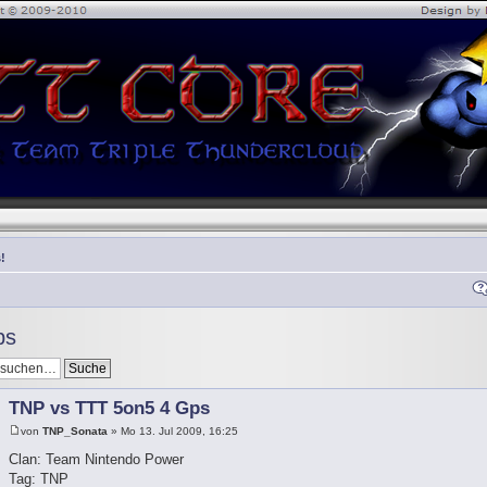
!
ps
TNP vs TTT 5on5 4 Gps
von
TNP_Sonata
» Mo 13. Jul 2009, 16:25
Clan: Team Nintendo Power
Tag: TNP