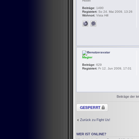
Hobel
Beiträge:
1490
Registriert:
So 24. Mai 2009, 13:26
Wohnort:
Vista Hill
Magier
Beiträge:
629
Registriert:
Fr 12. Jun 2009, 17:01
Beiträge der le
Thema gesperrt
Zurück zu Fight Us!
WER IST ONLINE?