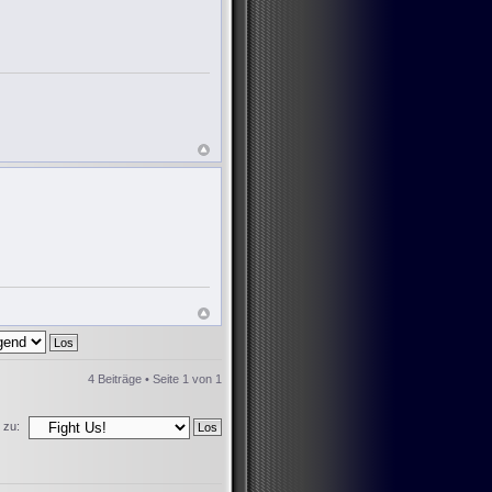
4 Beiträge • Seite
1
von
1
 zu: