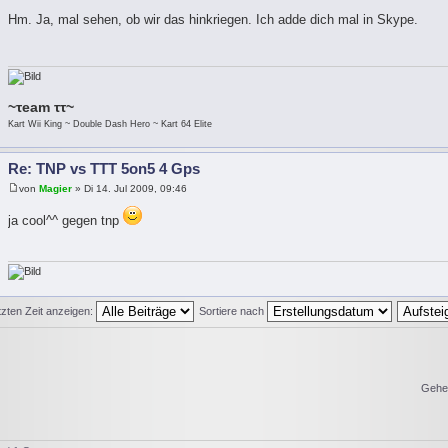
Hm. Ja, mal sehen, ob wir das hinkriegen. Ich adde dich mal in Skype.
~τeam ττ~
Kart Wii King ~ Double Dash Hero ~ Kart 64 Elite
Re: TNP vs TTT 5on5 4 Gps
von
Magier
» Di 14. Jul 2009, 09:46
ja cool^^ gegen tnp
tzten Zeit anzeigen:
Sortiere nach
Gehe