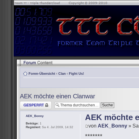
Foren-Übersicht
‹
Clan
‹
Fight Us!
AEK möchte einen Clanwar
Thema gesperrt
AEK möchte e
AEK_Bonny
Beiträge:
1
von
AEK_Bonny
» Sa 
Registriert:
Sa 4. Jul 2009, 14:32
*******