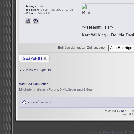
Beiträge:
1490
Registriert:
So 24. Mai 2009, 13:26
Wohnort:
Vista Hill
~τeam ττ~
Kart Wii King ~ Double Dash
Beiträge der letzten Zeit anzeigen:
Thema gesperrt
Zurück zu Fight Us!
WER IST ONLINE?
Mitglieder in diesem Forum: 0 Mitglieder und 1 Gast
Foren-Übersicht
Powered by
phpBB
© 
Time : 0.0
Design by
Doublekey.de
- Re-De