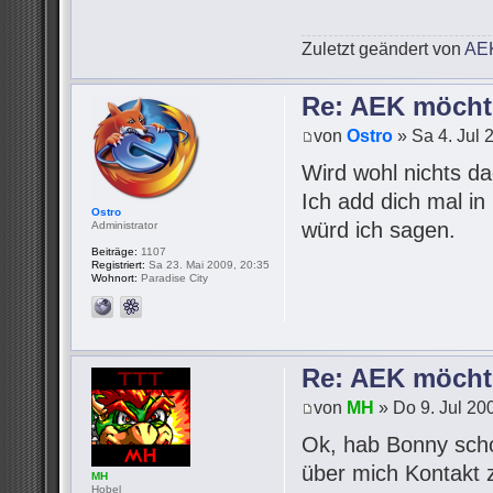
Zuletzt geändert von
AE
Re: AEK möcht
von
Ostro
» Sa 4. Jul 
Wird wohl nichts d
Ich add dich mal in
Ostro
würd ich sagen.
Administrator
Beiträge:
1107
Registriert:
Sa 23. Mai 2009, 20:35
Wohnort:
Paradise City
Re: AEK möcht
von
MH
» Do 9. Jul 20
Ok, hab Bonny sch
über mich Kontakt 
MH
Hobel