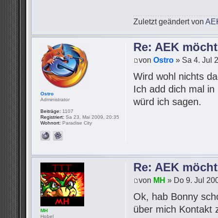
Zuletzt geändert von
AE
Re: AEK möcht
von
Ostro
» Sa 4. Jul 
Wird wohl nichts d
Ich add dich mal in
Ostro
würd ich sagen.
Administrator
Beiträge:
1107
Registriert:
Sa 23. Mai 2009, 20:35
Wohnort:
Paradise City
Re: AEK möcht
von
MH
» Do 9. Jul 20
Ok, hab Bonny sch
über mich Kontakt 
MH
Hobel