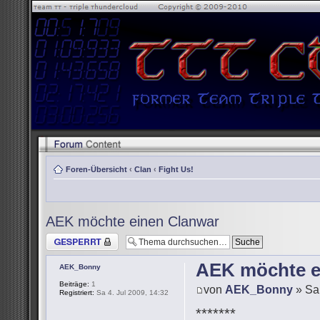
Foren-Übersicht
‹
Clan
‹
Fight Us!
AEK möchte einen Clanwar
Thema gesperrt
AEK möchte e
AEK_Bonny
Beiträge:
1
von
AEK_Bonny
» Sa 
Registriert:
Sa 4. Jul 2009, 14:32
*******