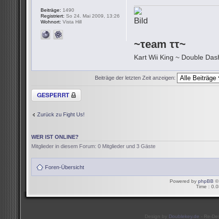
Beiträge:
1490
Registriert:
So 24. Mai 2009, 13:26
Wohnort:
Vista Hill
~τeam ττ~
Kart Wii King ~ Double Dash
Beiträge der letzten Zeit anzeigen:
Thema gesperrt
Zurück zu Fight Us!
WER IST ONLINE?
Mitglieder in diesem Forum: 0 Mitglieder und 3 Gäste
Foren-Übersicht
Powered by
phpBB
© 
Time : 0.0
Design by
Doublekey.de
- Re-De