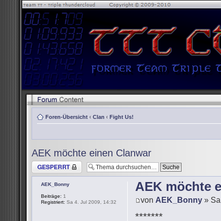
Foren-Übersicht
‹
Clan
‹
Fight Us!
AEK möchte einen Clanwar
Thema gesperrt
AEK möchte e
AEK_Bonny
Beiträge:
1
von
AEK_Bonny
» Sa 
Registriert:
Sa 4. Jul 2009, 14:32
*******