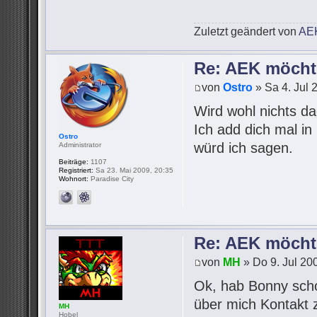
Zuletzt geändert von
AE
Re: AEK möcht
von
Ostro
» Sa 4. Jul 
Wird wohl nichts d
Ich add dich mal in
Ostro
würd ich sagen.
Administrator
Beiträge:
1107
Registriert:
Sa 23. Mai 2009, 20:35
Wohnort:
Paradise City
Re: AEK möcht
von
MH
» Do 9. Jul 20
Ok, hab Bonny sch
über mich Kontakt 
MH
Hobel