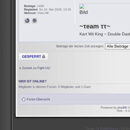
Beiträge:
1490
Registriert:
So 24. Mai 2009, 13:26
Wohnort:
Vista Hill
~τeam ττ~
Kart Wii King ~ Double Dash
Beiträge der letzten Zeit anzeigen:
Thema gesperrt
Zurück zu Fight Us!
WER IST ONLINE?
Mitglieder in diesem Forum: 0 Mitglieder und 1 Gast
Foren-Übersicht
Powered by
phpBB
© 
Time : 0.1
Design by
Doublekey.de
- Re-De