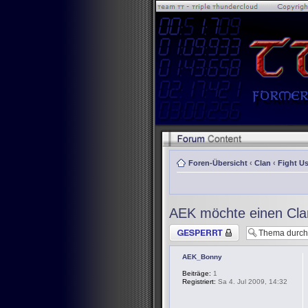
Foren-Übersicht
‹
Clan
‹
Fight Us
AEK möchte einen Cl
Thema gesperrt
AEK_Bonny
Beiträge:
1
Registriert:
Sa 4. Jul 2009, 14:32