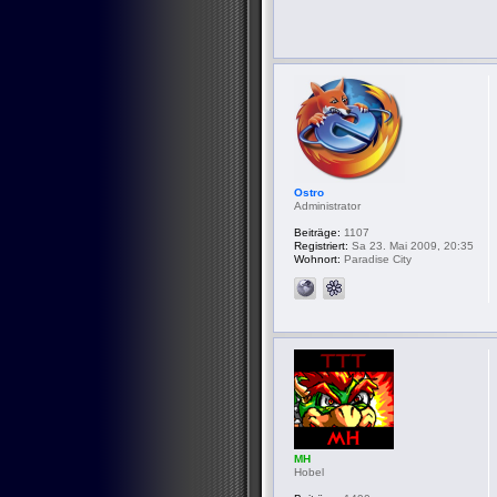
Ostro
Administrator
Beiträge:
1107
Registriert:
Sa 23. Mai 2009, 20:35
Wohnort:
Paradise City
MH
Hobel