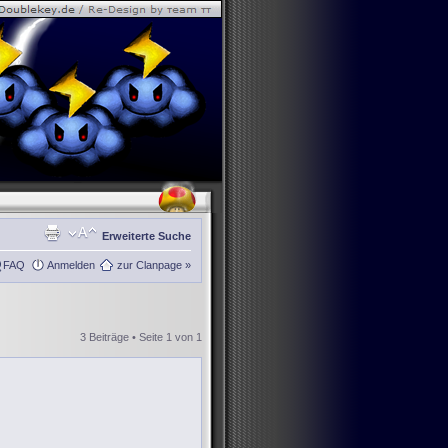
Erweiterte Suche
FAQ
Anmelden
zur Clanpage »
3 Beiträge • Seite
1
von
1