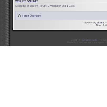
WER IST ONLINE?
Mitglieder in diesem Forum: 0 Mitglieder und 1 Gast
Foren-Übersicht
Powered by
phpBB
© 
Time : 0.0
Design by
Doublekey.de
- Re-De
Mario Kart and Wii are trademarks of