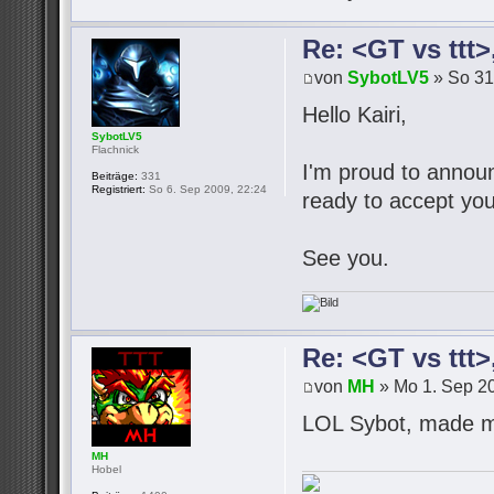
Re: <GT vs ttt
von
SybotLV5
» So 31
Hello Kairi,
SybotLV5
Flachnick
I'm proud to announc
Beiträge:
331
Registriert:
So 6. Sep 2009, 22:24
ready to accept you
See you.
Re: <GT vs ttt
von
MH
» Mo 1. Sep 20
LOL Sybot, made m
MH
Hobel