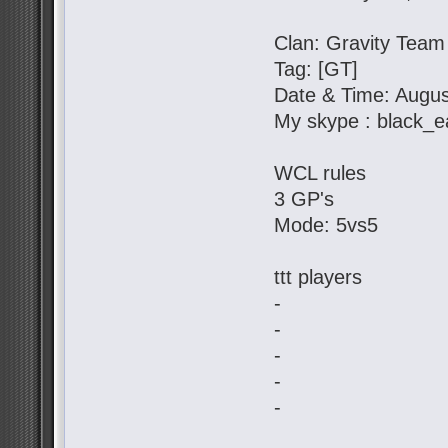
Clan: Gravity Team
Tag: [GT]
Date & Time: Augus
My skype : black_e
WCL rules
3 GP's
Mode: 5vs5
ttt players
-
-
-
-
-