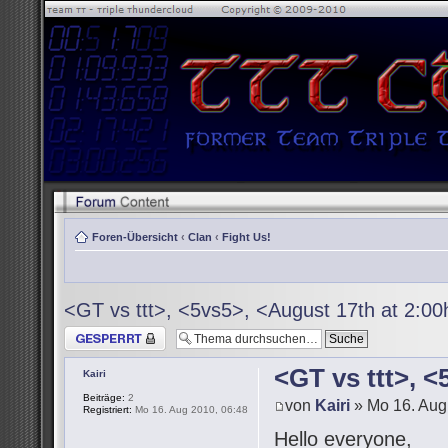
Foren-Übersicht
‹
Clan
‹
Fight Us!
<GT vs ttt>, <5vs5>, <August 17th at 2:0
Thema gesperrt
<GT vs ttt>, 
Kairi
Beiträge:
2
von
Kairi
» Mo 16. Aug
Registriert:
Mo 16. Aug 2010, 06:48
Hello everyone,