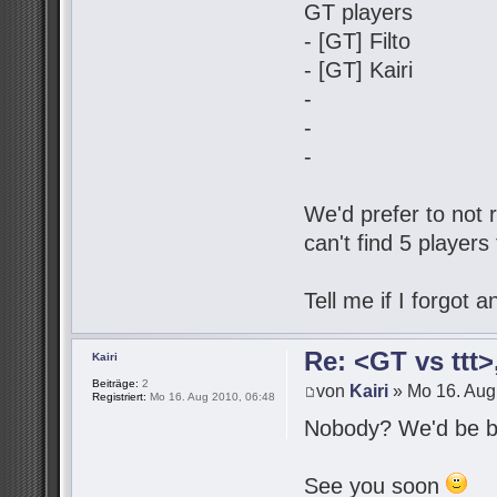
GT players
- [GT] Filto
- [GT] Kairi
-
-
-
We'd prefer to not r
can't find 5 players
Tell me if I forgot
Re: <GT vs ttt
Kairi
Beiträge:
2
von
Kairi
» Mo 16. Aug
Registriert:
Mo 16. Aug 2010, 06:48
Nobody? We'd be be
See you soon