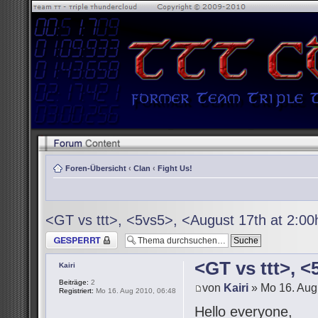
Foren-Übersicht
‹
Clan
‹
Fight Us!
<GT vs ttt>, <5vs5>, <August 17th at 2:0
Thema gesperrt
<GT vs ttt>, 
Kairi
Beiträge:
2
von
Kairi
» Mo 16. Aug
Registriert:
Mo 16. Aug 2010, 06:48
Hello everyone,