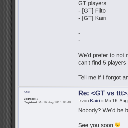
GT players
- [GT] Filto
- [GT] Kairi
-
-
-
We'd prefer to not r
can't find 5 players
Tell me if I forgot
Re: <GT vs ttt
Kairi
Beiträge:
2
von
Kairi
» Mo 16. Aug
Registriert:
Mo 16. Aug 2010, 06:48
Nobody? We'd be be
See you soon