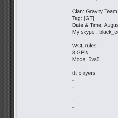
Clan: Gravity Team
Tag: [GT]
Date & Time: Augus
My skype : black_e
WCL rules
3 GP's
Mode: 5vs5
ttt players
-
-
-
-
-