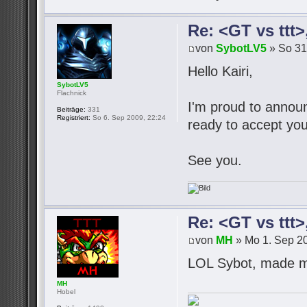
Re: <GT vs ttt
von
SybotLV5
» So 31
Hello Kairi,
SybotLV5
Flachnick
I'm proud to announc
Beiträge:
331
Registriert:
So 6. Sep 2009, 22:24
ready to accept you
See you.
Re: <GT vs ttt
von
MH
» Mo 1. Sep 20
LOL Sybot, made m
MH
Hobel