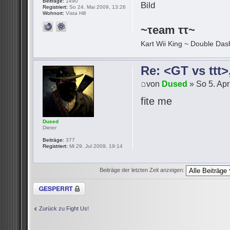
Beiträge:
1490
Registriert:
So 24. Mai 2009, 13:26
Wohnort:
Vista Hill
~τeam ττ~
Kart Wii King ~ Double Dash
Re: <GT vs ttt
von
Dused
» So 5. Apr
fite me
Dused
Dieter
Beiträge:
377
Registriert:
Mi 29. Jul 2009, 19:14
Beiträge der letzten Zeit anzeigen:
Thema gesperrt
Zurück zu Fight Us!