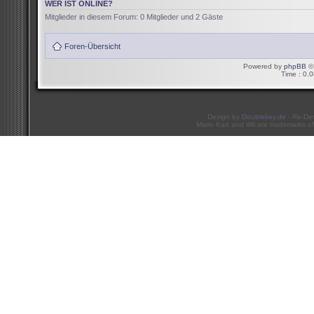
WER IST ONLINE?
Mitglieder in diesem Forum: 0 Mitglieder und 2 Gäste
Foren-Übersicht
Powered by
phpBB
© 
Time : 0.0
Design by
Doublekey.de
- Re-De
Mario Kart and Wii are trademarks of