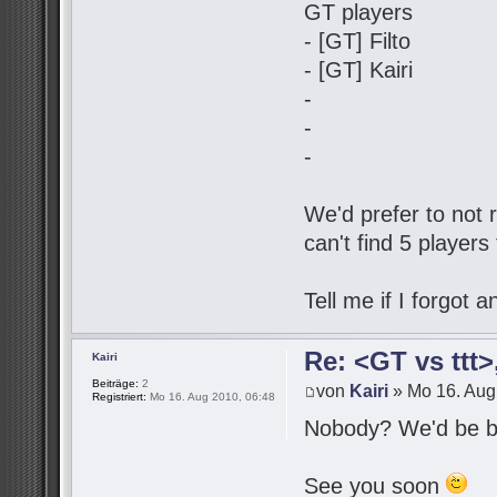
GT players
- [GT] Filto
- [GT] Kairi
-
-
-
We'd prefer to not r
can't find 5 players
Tell me if I forgot
Re: <GT vs ttt
Kairi
Beiträge:
2
von
Kairi
» Mo 16. Aug
Registriert:
Mo 16. Aug 2010, 06:48
Nobody? We'd be be
See you soon