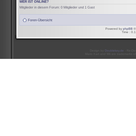
WER IST ONLINE?
Mitglieder in diesem Forum: 0 Mitglieder und 1 Gast
Foren-Übersicht
Powered by
phpBB
© 
Time : 0.1
Design by
Doublekey.de
- Re-De
Mario Kart and Wii are trademarks of