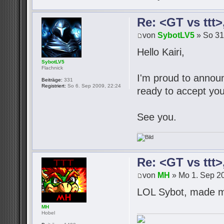
Re: <GT vs ttt
von
SybotLV5
» So 31
Hello Kairi,
SybotLV5
Flachnick
I'm proud to announc
Beiträge:
331
Registriert:
So 6. Sep 2009, 22:24
ready to accept you
See you.
Re: <GT vs ttt
von
MH
» Mo 1. Sep 20
LOL Sybot, made m
MH
Hobel