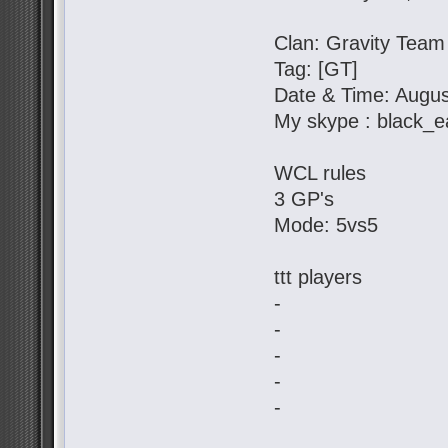
Clan: Gravity Team
Tag: [GT]
Date & Time: Augus
My skype : black_e
WCL rules
3 GP's
Mode: 5vs5
ttt players
-
-
-
-
-