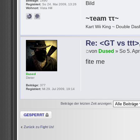
Beiträge:
1490
Registriert:
So 24. Mai 2009, 13:26
Wohnort:
Vista Hill
~τeam ττ~
Kart Wii King ~ Double Dash
Re: <GT vs ttt
von
Dused
» So 5. Apr
fite me
Dused
Dieter
Beiträge:
377
Registriert:
Mi 29. Jul 2009, 19:14
Beiträge der letzten Zeit anzeigen:
Thema gesperrt
Zurück zu Fight Us!