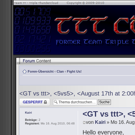
Foren-Übersicht
‹
Clan
‹
Fight Us!
<GT vs ttt>, <5vs5>, <August 17th at 2:0
Thema gesperrt
<GT vs ttt>, 
Kairi
Beiträge:
2
von
Kairi
» Mo 16. Aug
Registriert:
Mo 16. Aug 2010, 06:48
Hello everyone,