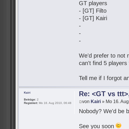
GT players
- [GT] Filto
- [GT] Kairi
-
-
-
We'd prefer to not r
can't find 5 players
Tell me if I forgot
Re: <GT vs ttt
Kairi
Beiträge:
2
von
Kairi
» Mo 16. Aug
Registriert:
Mo 16. Aug 2010, 06:48
Nobody? We'd be be
See you soon