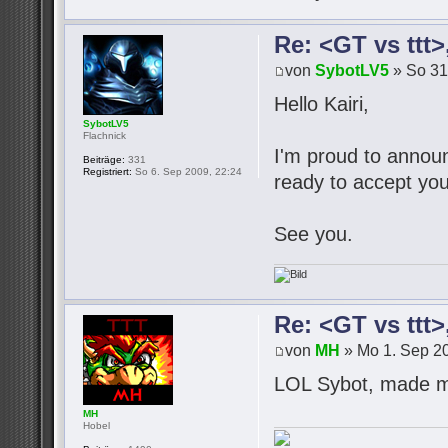
Re: <GT vs ttt
von
SybotLV5
» So 31
Hello Kairi,
SybotLV5
Flachnick
I'm proud to announc
Beiträge:
331
Registriert:
So 6. Sep 2009, 22:24
ready to accept you
See you.
Re: <GT vs ttt
von
MH
» Mo 1. Sep 20
LOL Sybot, made m
MH
Hobel