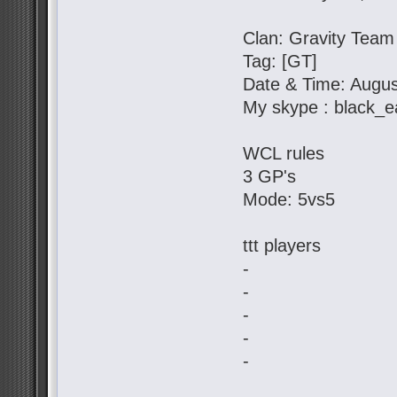
Clan: Gravity Team
Tag: [GT]
Date & Time: Augus
My skype : black_e
WCL rules
3 GP's
Mode: 5vs5
ttt players
-
-
-
-
-