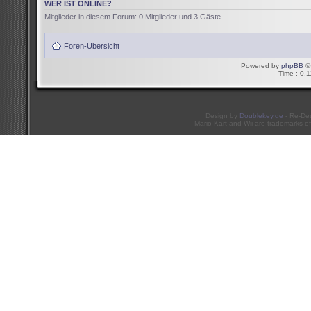
WER IST ONLINE?
Mitglieder in diesem Forum: 0 Mitglieder und 3 Gäste
Foren-Übersicht
Powered by
phpBB
© 
Time : 0.1
Design by
Doublekey.de
- Re-De
Mario Kart and Wii are trademarks of