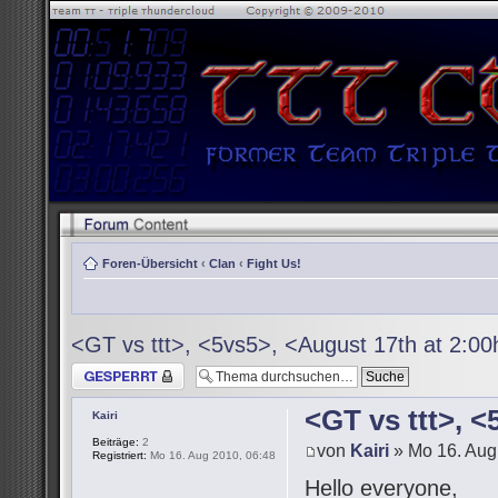
Foren-Übersicht
‹
Clan
‹
Fight Us!
<GT vs ttt>, <5vs5>, <August 17th at 2:0
Thema gesperrt
<GT vs ttt>, 
Kairi
Beiträge:
2
von
Kairi
» Mo 16. Aug
Registriert:
Mo 16. Aug 2010, 06:48
Hello everyone,