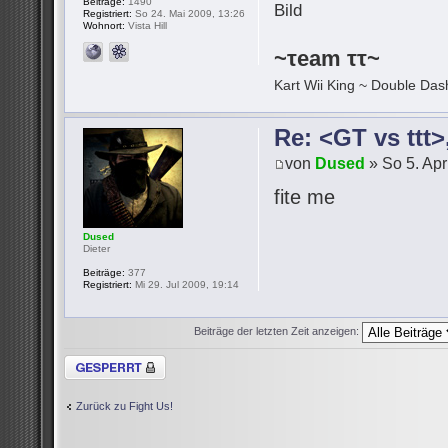
Beiträge:
1490
Registriert:
So 24. Mai 2009, 13:26
Wohnort:
Vista Hill
~τeam ττ~
Kart Wii King ~ Double Dash
Re: <GT vs ttt
von
Dused
» So 5. Apr
fite me
Dused
Dieter
Beiträge:
377
Registriert:
Mi 29. Jul 2009, 19:14
Beiträge der letzten Zeit anzeigen:
Thema gesperrt
Zurück zu Fight Us!