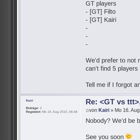
GT players
- [GT] Filto
- [GT] Kairi
-
-
-
We'd prefer to not r
can't find 5 players
Tell me if I forgot
Re: <GT vs ttt
Kairi
Beiträge:
2
von
Kairi
» Mo 16. Aug
Registriert:
Mo 16. Aug 2010, 06:48
Nobody? We'd be be
See you soon