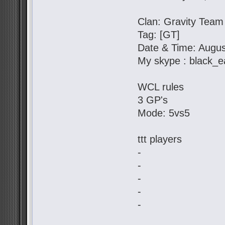
Clan: Gravity Team
Tag: [GT]
Date & Time: Augus
My skype : black_e
WCL rules
3 GP's
Mode: 5vs5
ttt players
-
-
-
-
-