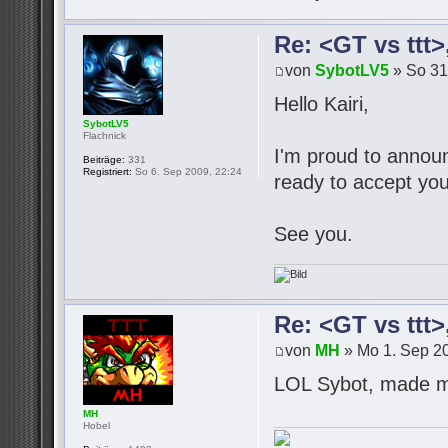
Re: <GT vs ttt
von
SybotLV5
» So 31
Hello Kairi,
SybotLV5
Flachnick
I'm proud to announc
Beiträge:
331
Registriert:
So 6. Sep 2009, 22:24
ready to accept you
See you.
Re: <GT vs ttt
von
MH
» Mo 1. Sep 20
LOL Sybot, made m
MH
Hobel