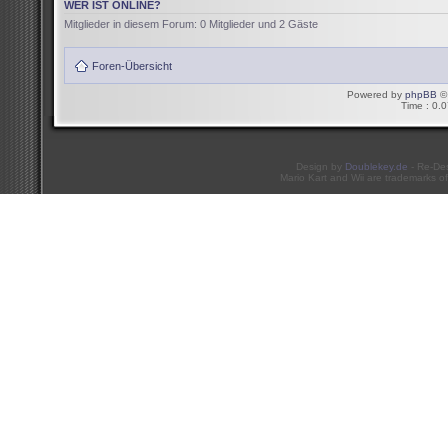
WER IST ONLINE?
Mitglieder in diesem Forum: 0 Mitglieder und 2 Gäste
Foren-Übersicht
Powered by
phpBB
© 
Time : 0.0
Design by
Doublekey.de
- Re-De
Mario Kart and Wii are trademarks of