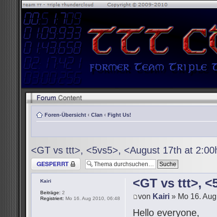
Foren-Übersicht
‹
Clan
‹
Fight Us!
<GT vs ttt>, <5vs5>, <August 17th at 2:0
Thema gesperrt
<GT vs ttt>, 
Kairi
Beiträge:
2
von
Kairi
» Mo 16. Aug
Registriert:
Mo 16. Aug 2010, 06:48
Hello everyone,