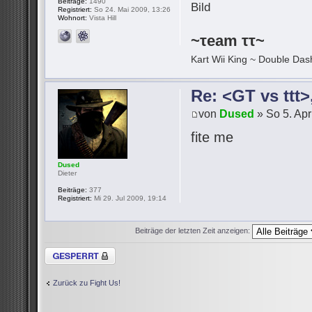
Beiträge:
1490
Registriert:
So 24. Mai 2009, 13:26
Wohnort:
Vista Hill
~τeam ττ~
Kart Wii King ~ Double Dash
Re: <GT vs ttt
von
Dused
» So 5. Apr
fite me
Dused
Dieter
Beiträge:
377
Registriert:
Mi 29. Jul 2009, 19:14
Beiträge der letzten Zeit anzeigen:
Thema gesperrt
Zurück zu Fight Us!