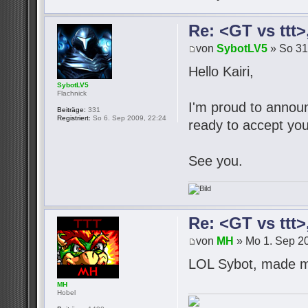
Re: <GT vs ttt
von
SybotLV5
» So 31
Hello Kairi,
SybotLV5
Flachnick
I'm proud to announc
Beiträge:
331
Registriert:
So 6. Sep 2009, 22:24
ready to accept you
See you.
Re: <GT vs ttt
von
MH
» Mo 1. Sep 20
LOL Sybot, made m
MH
Hobel