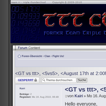
Foren-Übersicht
‹
Clan
‹
Fight Us!
<GT vs ttt>, <5vs5>, <August 17th at 2:0
Thema gesperrt
<GT vs ttt>, 
Kairi
Beiträge:
2
von
Kairi
» Mo 16. Aug
Registriert:
Mo 16. Aug 2010, 06:48
Hello everyone,