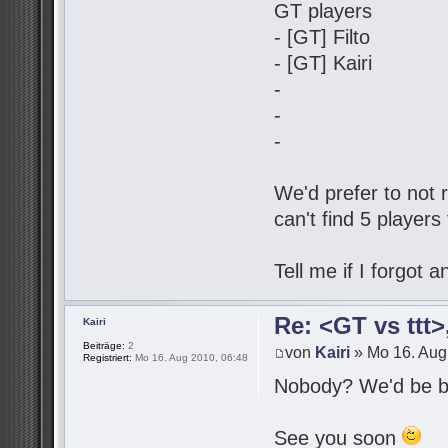
GT players
- [GT] Filto
- [GT] Kairi
-
-
-
We'd prefer to not r
can't find 5 players
Tell me if I forgot
Re: <GT vs ttt
Kairi
Beiträge:
2
von
Kairi
» Mo 16. Aug
Registriert:
Mo 16. Aug 2010, 06:48
Nobody? We'd be be
See you soon