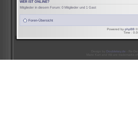
WER IST ONLINE?
Mitglieder in diesem Forum: 0 Mitglieder und 1 Gast
Foren-Übersicht
Powered by
phpBB
© 
Time : 0.0
Design by
Doublekey.de
- Re-De
Mario Kart and Wii are trademarks of