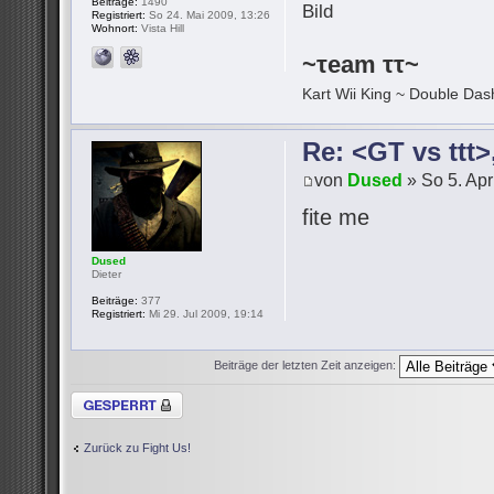
Beiträge:
1490
Registriert:
So 24. Mai 2009, 13:26
Wohnort:
Vista Hill
~τeam ττ~
Kart Wii King ~ Double Dash
Re: <GT vs ttt
von
Dused
» So 5. Apr
fite me
Dused
Dieter
Beiträge:
377
Registriert:
Mi 29. Jul 2009, 19:14
Beiträge der letzten Zeit anzeigen:
Thema gesperrt
Zurück zu Fight Us!