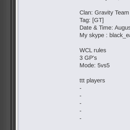
Clan: Gravity Team
Tag: [GT]
Date & Time: Augus
My skype : black_e
WCL rules
3 GP's
Mode: 5vs5
ttt players
-
-
-
-
-