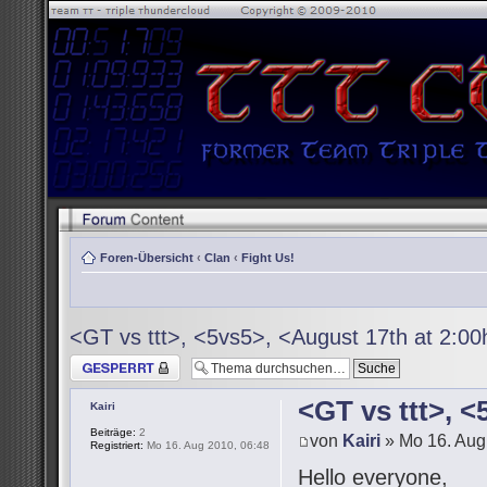
Foren-Übersicht
‹
Clan
‹
Fight Us!
<GT vs ttt>, <5vs5>, <August 17th at 2:0
Thema gesperrt
<GT vs ttt>, 
Kairi
Beiträge:
2
von
Kairi
» Mo 16. Aug
Registriert:
Mo 16. Aug 2010, 06:48
Hello everyone,