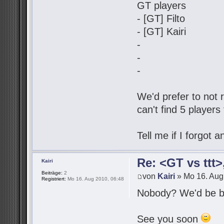
GT players
- [GT] Filto
- [GT] Kairi
-
-
-
We'd prefer to not r
can't find 5 players
Tell me if I forgot
Re: <GT vs ttt
Kairi
Beiträge:
2
von
Kairi
» Mo 16. Aug
Registriert:
Mo 16. Aug 2010, 06:48
Nobody? We'd be be
See you soon