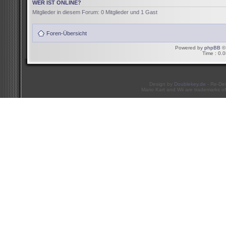
WER IST ONLINE?
Mitglieder in diesem Forum: 0 Mitglieder und 1 Gast
Foren-Übersicht
Powered by
phpBB
© 
Time : 0.0
Design by
Doublekey.de
- Re-De
Mario Kart and Wii are trademarks of