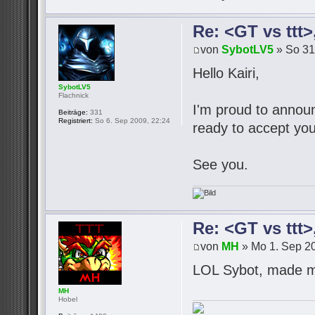
Re: <GT vs ttt
von
SybotLV5
» So 31
Hello Kairi,
SybotLV5
Flachnick
I'm proud to announc
Beiträge:
331
Registriert:
So 6. Sep 2009, 22:24
ready to accept you
See you.
Re: <GT vs ttt
von
MH
» Mo 1. Sep 20
LOL Sybot, made m
MH
Hobel