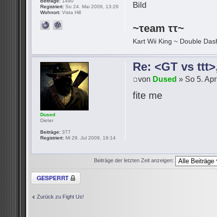
Beiträge:
1490
Registriert:
So 24. Mai 2009, 13:26
Wohnort:
Vista Hill
~τeam ττ~
Kart Wii King ~ Double Dash
Re: <GT vs ttt
von
Dused
» So 5. Apr
fite me
Dused
Dieter
Beiträge:
377
Registriert:
Mi 29. Jul 2009, 19:14
Beiträge der letzten Zeit anzeigen:
Thema gesperrt
Zurück zu Fight Us!