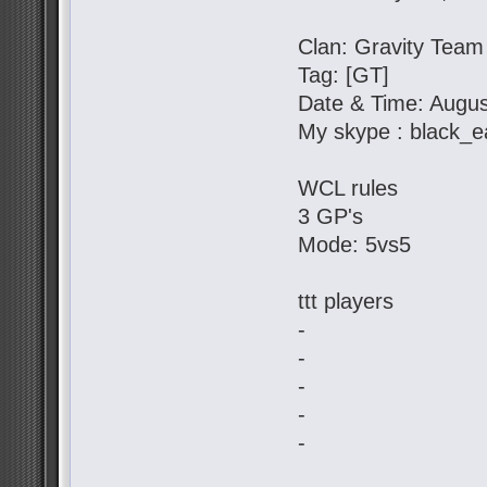
Clan: Gravity Team
Tag: [GT]
Date & Time: Augus
My skype : black_e
WCL rules
3 GP's
Mode: 5vs5
ttt players
-
-
-
-
-