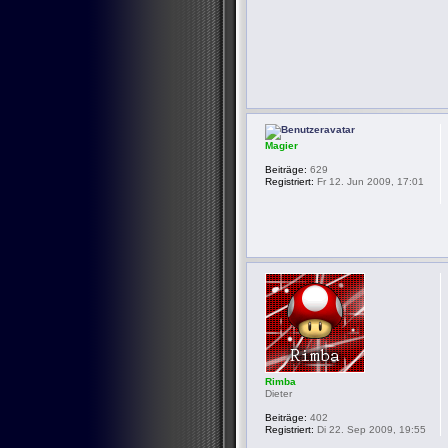
Magier
Beiträge:
629
Registriert:
Fr 12. Jun 2009, 17:01
Rimba
Dieter
Beiträge:
402
Registriert:
Di 22. Sep 2009, 19:55