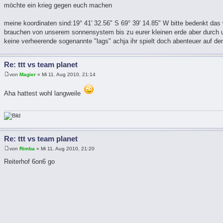
möchte ein krieg gegen euch machen
meine koordinaten sind:19° 41' 32.56" S 69° 39' 14.85" W bitte bedenkt das wi
brauchen von unserem sonnensystem bis zu eurer kleinen erde aber durch u
keine verheerende sogenannte "lags" achja ihr spielt doch abenteuer auf dem
Re: ttt vs team planet
von
Magier
» Mi 11. Aug 2010, 21:14
Aha hattest wohl langweile
Re: ttt vs team planet
von
Rimba
» Mi 11. Aug 2010, 21:20
Reiterhof 6on6 go