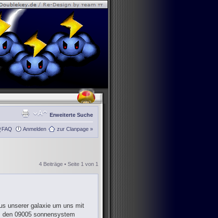
Erweiterte Suche
FAQ
Anmelden
zur Clanpage »
4 Beiträge • Seite
1
von
1
aus unserer galaxie um uns mit
aus den 09005 sonnensystem