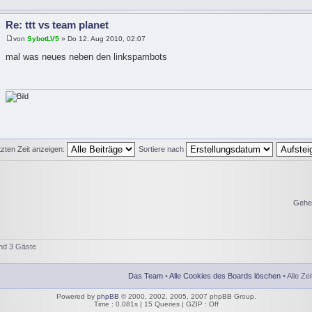
Re: ttt vs team planet
von
SybotLV5
» Do 12. Aug 2010, 02:07
mal was neues neben den linkspambots
tzten Zeit anzeigen:
Sortiere nach
Gehe
und 3 Gäste
Das Team
•
Alle Cookies des Boards löschen
• Alle Ze
Powered by
phpBB
© 2000, 2002, 2005, 2007 phpBB Group.
Time : 0.081s | 15 Queries | GZIP : Off