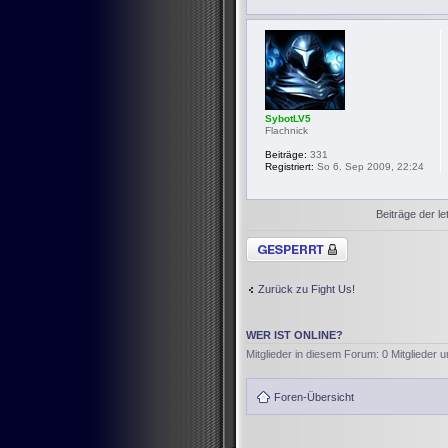
SybotLV5
Flachnick
Beiträge:
331
Registriert:
So 6. Sep 2009, 22:24
Beiträge der le
Thema gesperrt
Zurück zu Fight Us!
WER IST ONLINE?
Mitglieder in diesem Forum: 0 Mitglieder 
Foren-Übersicht