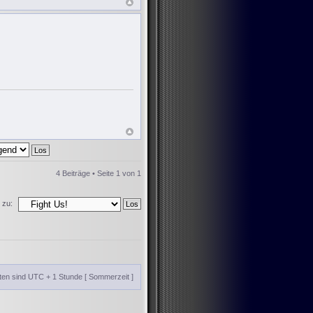
4 Beiträge • Seite
1
von
1
 zu:
iten sind UTC + 1 Stunde [ Sommerzeit ]