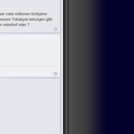
r viele millionen lichtjahre
nsere Yottabyte leitungen gibt
 reiterhof oder ?