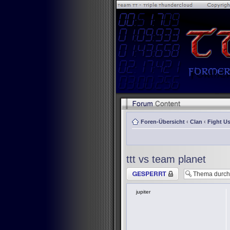
Foren-Übersicht
‹
Clan
‹
Fight Us
ttt vs team planet
Thema gesperrt
jupiter