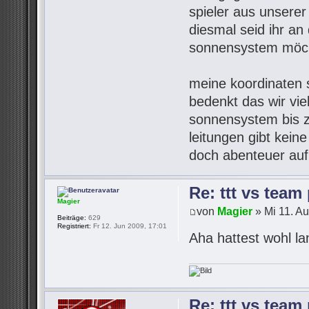
spieler aus unsere
diesmal seid ihr an 
sonnensystem möch
meine koordinaten s
bedenkt das wir vie
sonnensystem bis z
leitungen gibt kein
doch abenteuer auf
Re: ttt vs team
Magier
von
Magier
» Mi 11. A
Beiträge:
629
Registriert:
Fr 12. Jun 2009, 17:01
Aha hattest wohl l
Re: ttt vs team