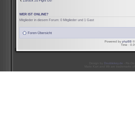
Zurück zu Fight Us!
WER IST ONLINE?
Mitglieder in diesem Forum: 0 Mitglieder und 1 Gast
Foren-Übersicht
Powered by
phpBB
© 
Time : 0.0
Design by
Doublekey.de
- Re-De
Mario Kart and Wii are trademarks of