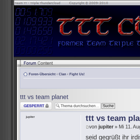
Foren-Übersicht
‹
Clan
‹
Fight Us!
ttt vs team planet
Thema gesperrt
ttt vs team pl
jupiter
von
jupiter
» Mi 11. Au
seid gegrüßt ihr i