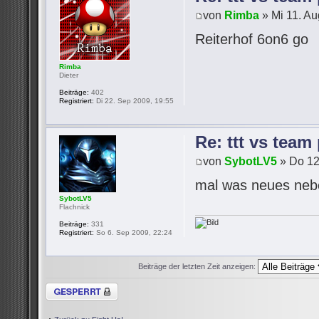
von
Rimba
» Mi 11. Au
Reiterhof 6on6 go
Rimba
Dieter
Beiträge:
402
Registriert:
Di 22. Sep 2009, 19:55
Re: ttt vs team
von
SybotLV5
» Do 12
mal was neues neb
SybotLV5
Flachnick
Beiträge:
331
Registriert:
So 6. Sep 2009, 22:24
Beiträge der letzten Zeit anzeigen:
Thema gesperrt