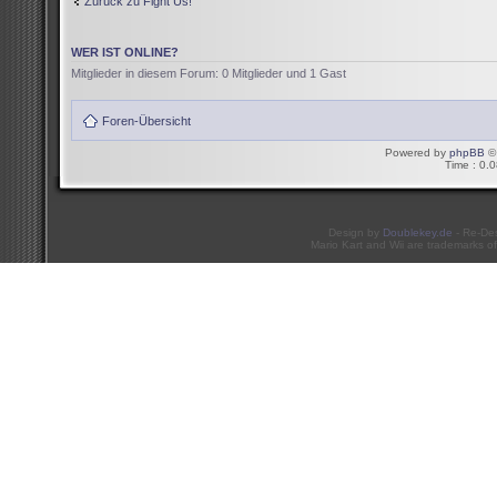
Zurück zu Fight Us!
WER IST ONLINE?
Mitglieder in diesem Forum: 0 Mitglieder und 1 Gast
Foren-Übersicht
Powered by
phpBB
© 
Time : 0.0
Design by
Doublekey.de
- Re-De
Mario Kart and Wii are trademarks of