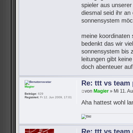
spieler aus unsere
diesmal seid ihr an 
sonnensystem möch
meine koordinaten s
bedenkt das wir vie
sonnensystem bis z
leitungen gibt kein
doch abenteuer auf
Re: ttt vs team
Magier
von
Magier
» Mi 11. A
Beiträge:
629
Registriert:
Fr 12. Jun 2009, 17:01
Aha hattest wohl l
Re: ttt vs team