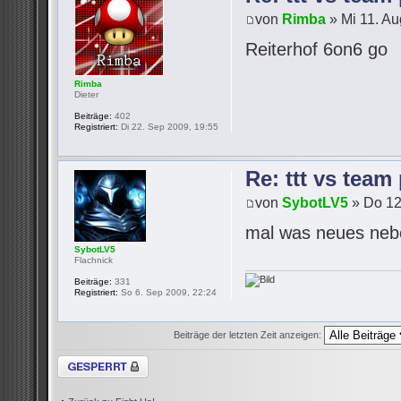
von
Rimba
» Mi 11. Au
Reiterhof 6on6 go
Rimba
Dieter
Beiträge:
402
Registriert:
Di 22. Sep 2009, 19:55
Re: ttt vs team
von
SybotLV5
» Do 12
mal was neues neb
SybotLV5
Flachnick
Beiträge:
331
Registriert:
So 6. Sep 2009, 22:24
Beiträge der letzten Zeit anzeigen:
Thema gesperrt