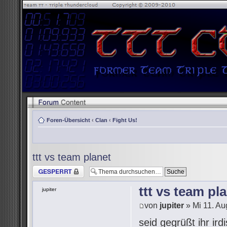
Foren-Übersicht
‹
Clan
‹
Fight Us!
ttt vs team planet
Thema gesperrt
ttt vs team pl
jupiter
von
jupiter
» Mi 11. Au
seid gegrüßt ihr i