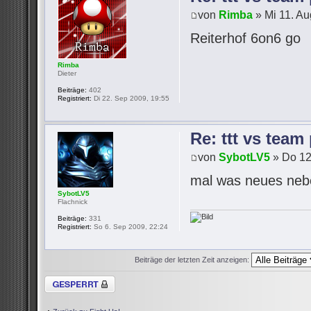
von
Rimba
» Mi 11. Au
Reiterhof 6on6 go
Rimba
Dieter
Beiträge:
402
Registriert:
Di 22. Sep 2009, 19:55
Re: ttt vs team
von
SybotLV5
» Do 12
mal was neues neb
SybotLV5
Flachnick
Beiträge:
331
Registriert:
So 6. Sep 2009, 22:24
Beiträge der letzten Zeit anzeigen:
Thema gesperrt