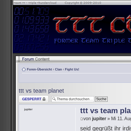
Foren-Übersicht
‹
Clan
‹
Fight Us!
ttt vs team planet
Thema gesperrt
ttt vs team pl
jupiter
von
jupiter
» Mi 11. Au
seid gegrüßt ihr i