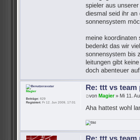
spieler aus unsere
diesmal seid ihr an 
sonnensystem möch
meine koordinaten s
bedenkt das wir vie
sonnensystem bis z
leitungen gibt kein
doch abenteuer auf
Re: ttt vs team
Magier
von
Magier
» Mi 11. A
Beiträge:
629
Registriert:
Fr 12. Jun 2009, 17:01
Aha hattest wohl l
Re: ttt vs team