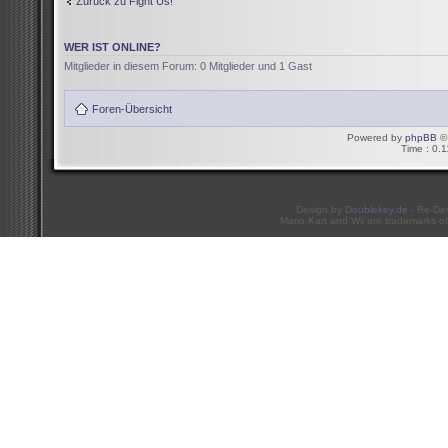
Zurück zu Fight Us!
WER IST ONLINE?
Mitglieder in diesem Forum: 0 Mitglieder und 1 Gast
Foren-Übersicht
Powered by
phpBB
© 
Time : 0.1
Design by
Doublekey.de
- Re-De
Mario Kart and Wii are trademarks of