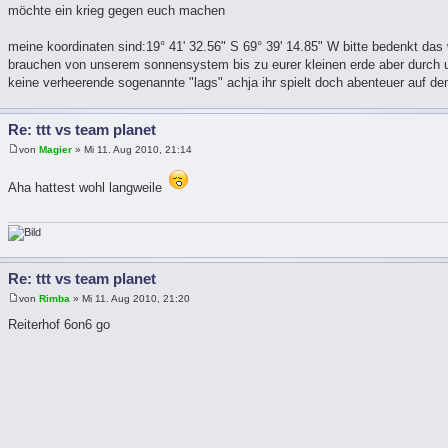
möchte ein krieg gegen euch machen
meine koordinaten sind:19° 41' 32.56" S 69° 39' 14.85" W bitte bedenkt das wi
brauchen von unserem sonnensystem bis zu eurer kleinen erde aber durch u
keine verheerende sogenannte "lags" achja ihr spielt doch abenteuer auf dem
Re: ttt vs team planet
von
Magier
» Mi 11. Aug 2010, 21:14
Aha hattest wohl langweile
Re: ttt vs team planet
von
Rimba
» Mi 11. Aug 2010, 21:20
Reiterhof 6on6 go