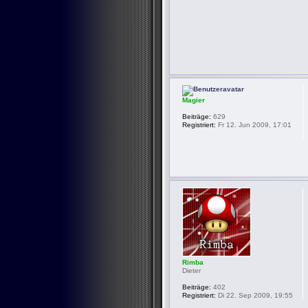
Magier
Beiträge:
629
Registriert:
Fr 12. Jun 2009, 17:01
Rimba
Dieter
Beiträge:
402
Registriert:
Di 22. Sep 2009, 19:55