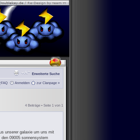
Erweiterte Suche
FAQ
Anmelden
zur Clanpage »
4 Beiträge • Seite
1
von
1
aus unserer galaxie um uns mit
aus den 09005 sonnensystem