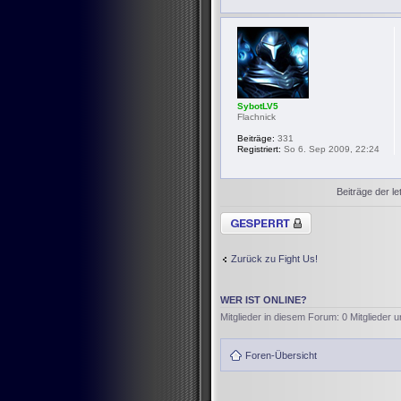
SybotLV5
Flachnick
Beiträge:
331
Registriert:
So 6. Sep 2009, 22:24
Beiträge der le
Thema gesperrt
Zurück zu Fight Us!
WER IST ONLINE?
Mitglieder in diesem Forum: 0 Mitglieder 
Foren-Übersicht