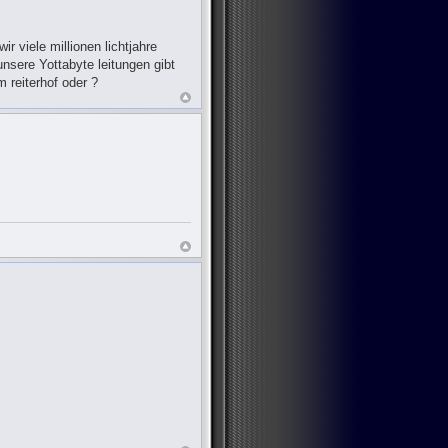
r viele millionen lichtjahre
nsere Yottabyte leitungen gibt
 reiterhof oder ?