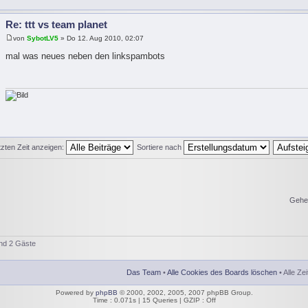
Re: ttt vs team planet
von
SybotLV5
» Do 12. Aug 2010, 02:07
mal was neues neben den linkspambots
tzten Zeit anzeigen:
Sortiere nach
Gehe
und 2 Gäste
Das Team
•
Alle Cookies des Boards löschen
• Alle Ze
Powered by
phpBB
© 2000, 2002, 2005, 2007 phpBB Group.
Time : 0.071s | 15 Queries | GZIP : Off