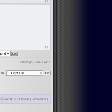
4 Beiträge • Seite
1
von
1
 zu:
iten sind UTC + 1 Stunde [ Sommerzeit ]