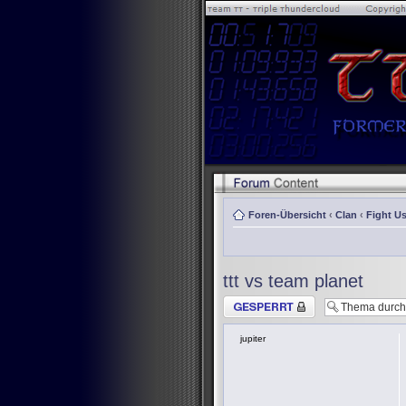
Foren-Übersicht
‹
Clan
‹
Fight Us
ttt vs team planet
Thema gesperrt
jupiter