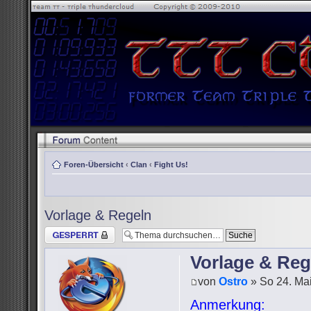
Foren-Übersicht
‹
Clan
‹
Fight Us!
Vorlage & Regeln
Thema gesperrt
Vorlage & Reg
von
Ostro
» So 24. Mai
Anmerkung: