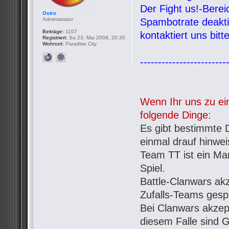
Der Fight us!-Bere
Ostro
Administrator
Spambotrate deaktiv
Beiträge:
1107
kontaktiert uns bit
Registriert:
Sa 23. Mai 2009, 20:35
Wohnort:
Paradise City
------------------------
Wenn Ihr uns zu ein
folgende Dinge:
Es gibt bestimmte D
einmal drauf hinwe
Team TT ist ein Mar
Spiel.
Battle-Clanwars ak
Zufalls-Teams gespi
Bei Clanwars akzept
diesem Falle sind G