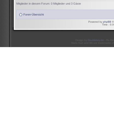
Mitglieder in diesem Forum: 0 Mitglieder und 3 Gäste
Foren-Übersicht
Powered by
phpBB
© 
Time : 0.0
Design by
Doublekey.de
- Re-De
Mario Kart and Wii are trademarks of