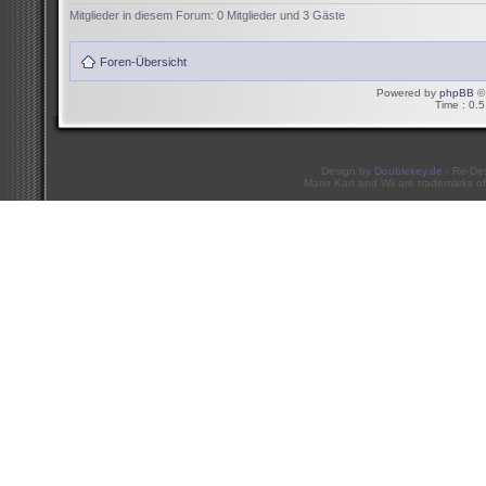
Mitglieder in diesem Forum: 0 Mitglieder und 3 Gäste
Foren-Übersicht
Powered by
phpBB
© 
Time : 0.5
Design by
Doublekey.de
- Re-De
Mario Kart and Wii are trademarks of