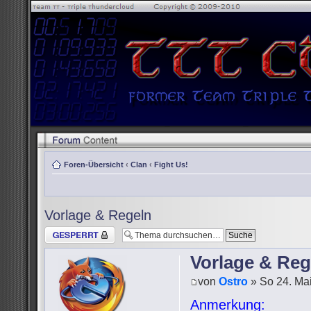
Foren-Übersicht
‹
Clan
‹
Fight Us!
Vorlage & Regeln
Thema gesperrt
Vorlage & Reg
von
Ostro
» So 24. Mai
Anmerkung: