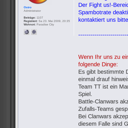
Der Fight us!-Bere
Ostro
Administrator
Spambotrate deaktiv
Beiträge:
1107
kontaktiert uns bit
Registriert:
Sa 23. Mai 2009, 20:35
Wohnort:
Paradise City
------------------------
Wenn Ihr uns zu ein
folgende Dinge:
Es gibt bestimmte D
einmal drauf hinwe
Team TT ist ein Mar
Spiel.
Battle-Clanwars ak
Zufalls-Teams gespi
Bei Clanwars akzept
diesem Falle sind G