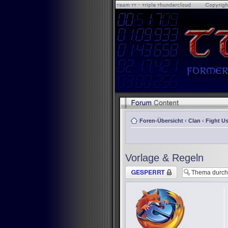
Foren-Übersicht
‹
Clan
‹
Fight Us
Vorlage & Regeln
Thema gesperrt