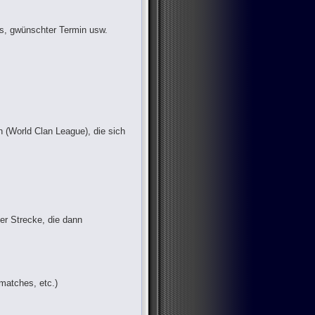
us, gwünschter Termin usw.
n (World Clan League), die sich
der Strecke, die dann
matches, etc.)