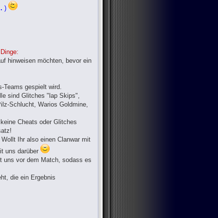
.
)
 Dinge:
auf hinweisen möchten, bevor ein
s-Teams gespielt wird.
le sind Glitches "lap Skips",
ilz-Schlucht, Warios Goldmine,
 keine Cheats oder Glitches
satz!
Wollt Ihr also einen Clanwar mit
mit uns darüber
mit uns vor dem Match, sodass es
ht, die ein Ergebnis