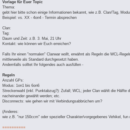
Vorlage für Euer Topic
Thema:
gebt hier bitte schon einige Informationen bekannt, wie z.B. Clan/Tag, Mod
Beispiel: vs. XX - 4on4 - Termin absprechen
Clan:
Tag:
Daum und Zeit: z.B. 3. Mai, 21 Uhr
Kontakt: wie können wir Euch erreichen?
Falls Ihr einen "normalen" Clanwar wollt, erwähnt als Regeln die WCL-Regel
mittlerweile als Standard durchgesetzt haben.
Andernfalls solltet Ihr folgendes auch ausfüllen -
Regeln
Anzahl GPs:
Modus: 1on1 bis 6on6
Streckenwahl (inkl. Punktabzug?): Zufall; WCL; jeder Clan wählt die Hälfte 
nacheinander gewählt werden; etc.
Disconnects: wie gehen wir mit Verbindungsabbrüchen um?
(Anderes:
wie z.B. "nur 150ccm" oder spezieller Charakter/vorgegebenes Vehikel, fun 
==========