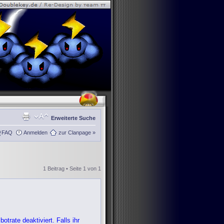
Erweiterte Suche
FAQ
Anmelden
zur Clanpage »
1 Beitrag • Seite
1
von
1
trate deaktiviert. Falls ihr