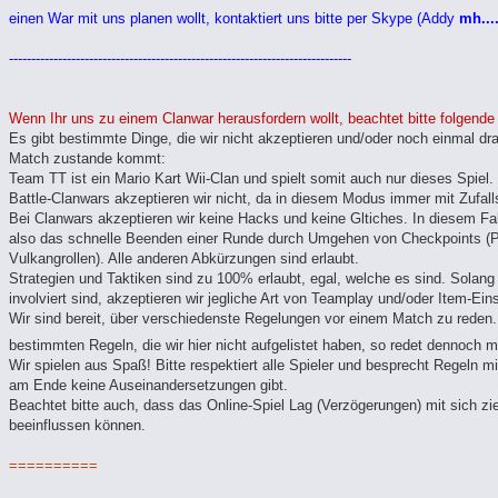
einen War mit uns planen wollt, kontaktiert uns bitte per Skype (Addy
mh....
-----------------------------------------------------------------------------
Wenn Ihr uns zu einem Clanwar herausfordern wollt, beachtet bitte folgende
Es gibt bestimmte Dinge, die wir nicht akzeptieren und/oder noch einmal dr
Match zustande kommt:
Team TT ist ein Mario Kart Wii-Clan und spielt somit auch nur dieses Spiel.
Battle-Clanwars akzeptieren wir nicht, da in diesem Modus immer mit Zufall
Bei Clanwars akzeptieren wir keine Hacks und keine Gltiches. In diesem Fal
also das schnelle Beenden einer Runde durch Umgehen von Checkpoints (P
Vulkangrollen). Alle anderen Abkürzungen sind erlaubt.
Strategien und Taktiken sind zu 100% erlaubt, egal, welche es sind. Solang
involviert sind, akzeptieren wir jegliche Art von Teamplay und/oder Item-Ein
Wir sind bereit, über verschiedenste Regelungen vor einem Match zu reden. 
bestimmten Regeln, die wir hier nicht aufgelistet haben, so redet dennoch 
Wir spielen aus Spaß! Bitte respektiert alle Spieler und besprecht Regeln 
am Ende keine Auseinandersetzungen gibt.
Beachtet bitte auch, dass das Online-Spiel Lag (Verzögerungen) mit sich zie
beeinflussen können.
==========