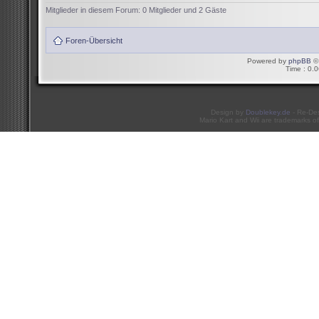
Mitglieder in diesem Forum: 0 Mitglieder und 2 Gäste
Foren-Übersicht
Powered by
phpBB
© 
Time : 0.0
Design by
Doublekey.de
- Re-De
Mario Kart and Wii are trademarks of