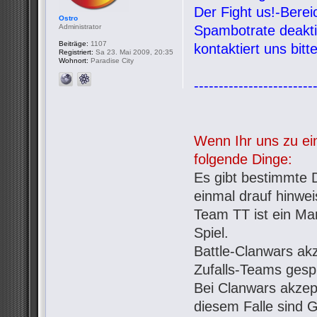
Der Fight us!-Bere
Ostro
Administrator
Spambotrate deaktiv
Beiträge:
1107
kontaktiert uns bit
Registriert:
Sa 23. Mai 2009, 20:35
Wohnort:
Paradise City
------------------------
Wenn Ihr uns zu ein
folgende Dinge:
Es gibt bestimmte D
einmal drauf hinwe
Team TT ist ein Mar
Spiel.
Battle-Clanwars ak
Zufalls-Teams gespi
Bei Clanwars akzept
diesem Falle sind G