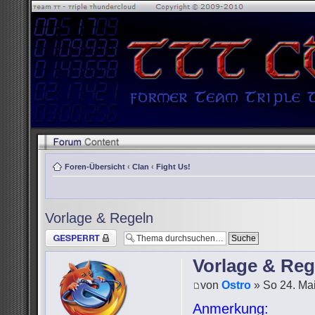
Foren-Übersicht
‹
Clan
‹
Fight Us!
Vorlage & Regeln
Thema gesperrt
Vorlage & Reg
von
Ostro
» So 24. Mai
Anmerkung: