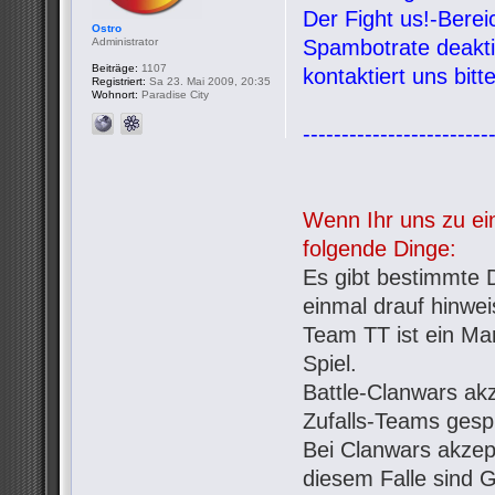
Der Fight us!-Bere
Ostro
Administrator
Spambotrate deaktiv
Beiträge:
1107
kontaktiert uns bit
Registriert:
Sa 23. Mai 2009, 20:35
Wohnort:
Paradise City
------------------------
Wenn Ihr uns zu ein
folgende Dinge:
Es gibt bestimmte D
einmal drauf hinwe
Team TT ist ein Mar
Spiel.
Battle-Clanwars ak
Zufalls-Teams gespi
Bei Clanwars akzept
diesem Falle sind G