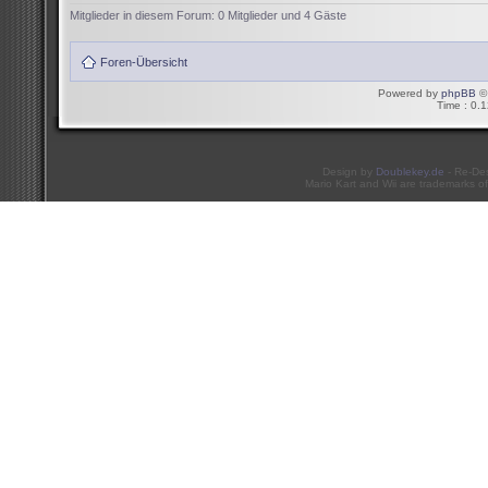
Mitglieder in diesem Forum: 0 Mitglieder und 4 Gäste
Foren-Übersicht
Powered by
phpBB
© 
Time : 0.1
Design by
Doublekey.de
- Re-De
Mario Kart and Wii are trademarks of