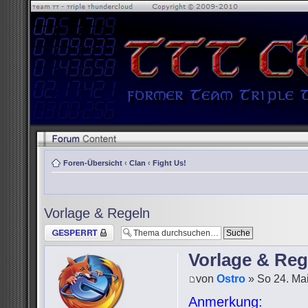
Foren-Übersicht
‹
Clan
‹
Fight Us!
Vorlage & Regeln
Thema gesperrt
Vorlage & Reg
von
Ostro
» So 24. Mai
Anmerkung: