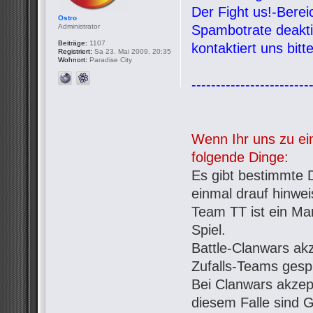
Der Fight us!-Bere
Ostro
Administrator
Spambotrate deaktiv
Beiträge:
1107
kontaktiert uns bit
Registriert:
Sa 23. Mai 2009, 20:35
Wohnort:
Paradise City
------------------------
Wenn Ihr uns zu ein
folgende Dinge:
Es gibt bestimmte D
einmal drauf hinwe
Team TT ist ein Mar
Spiel.
Battle-Clanwars ak
Zufalls-Teams gespi
Bei Clanwars akzept
diesem Falle sind G