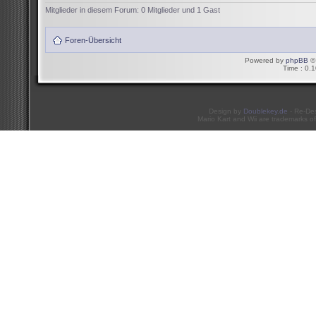
Mitglieder in diesem Forum: 0 Mitglieder und 1 Gast
Foren-Übersicht
Powered by
phpBB
© 
Time : 0.1
Design by
Doublekey.de
- Re-De
Mario Kart and Wii are trademarks of