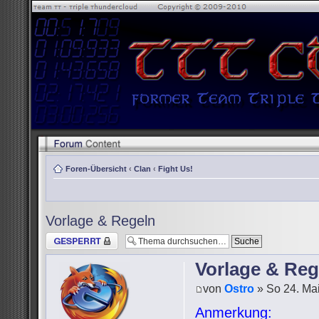
Foren-Übersicht
‹
Clan
‹
Fight Us!
Vorlage & Regeln
Thema gesperrt
Vorlage & Reg
von
Ostro
» So 24. Mai
Anmerkung: