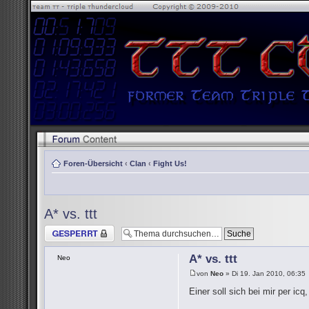
Foren-Übersicht
‹
Clan
‹
Fight Us!
A* vs. ttt
Thema gesperrt
A* vs. ttt
Neo
von
Neo
» Di 19. Jan 2010, 06:35
Einer soll sich bei mir per i