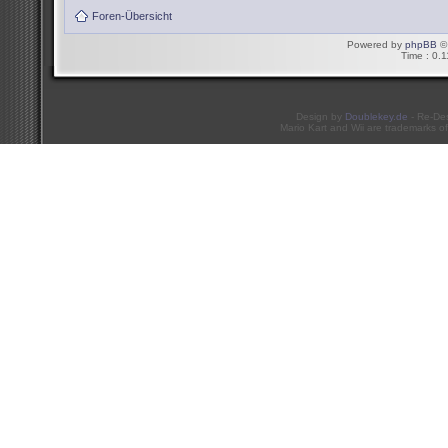
Foren-Übersicht
Powered by
phpBB
© 
Time : 0.1
Design by
Doublekey.de
- Re-De
Mario Kart and Wii are trademarks of