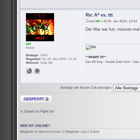
Re: A* vs. ttt
von
MH
» Di 26. Jan 2010, 13:53
Der War war fun, müssen mal
MH
Hobel
Beiträge:
1490
~τeam ττ~
Registriert:
So 24. Mai 2009, 13:26
Kart Wii King ~ Double Dash Hero ~ Kart 
Wohnort:
Vista Hill
Beiträge der letzten Zeit anzeigen:
Thema gesperrt
Zurück zu Fight Us!
WER IST ONLINE?
Mitglieder in diesem Forum: 0 Mitglieder und 2 Gäste