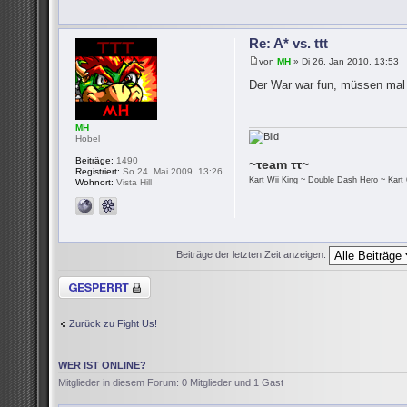
Re: A* vs. ttt
von
MH
» Di 26. Jan 2010, 13:53
Der War war fun, müssen mal
MH
Hobel
Beiträge:
1490
~τeam ττ~
Registriert:
So 24. Mai 2009, 13:26
Kart Wii King ~ Double Dash Hero ~ Kart 
Wohnort:
Vista Hill
Beiträge der letzten Zeit anzeigen:
Thema gesperrt
Zurück zu Fight Us!
WER IST ONLINE?
Mitglieder in diesem Forum: 0 Mitglieder und 1 Gast