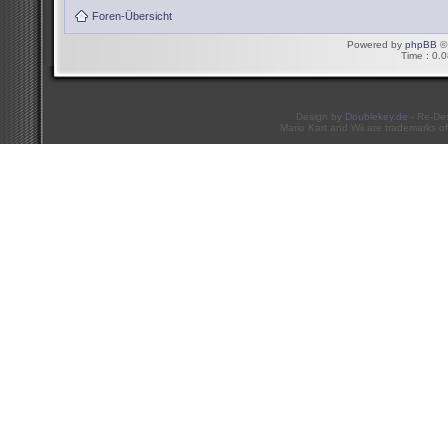
Foren-Übersicht
Powered by
phpBB
© 
Time : 0.0
Design by
Doublekey.de
- Re-De
Mario Kart and Wii are trademarks of