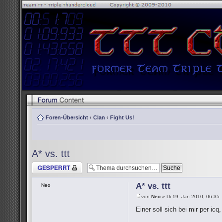
Foren-Übersicht
‹
Clan
‹
Fight Us!
A* vs. ttt
Thema gesperrt
A* vs. ttt
Neo
von
Neo
» Di 19. Jan 2010, 06:35
Einer soll sich bei mir per i