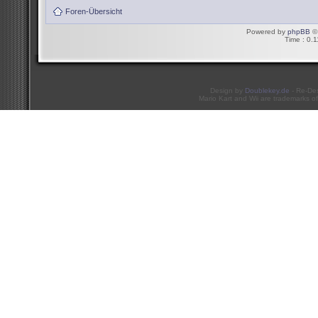
Foren-Übersicht
Powered by
phpBB
© 
Time : 0.1
Design by
Doublekey.de
- Re-De
Mario Kart and Wii are trademarks of