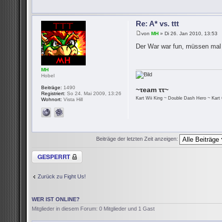
Re: A* vs. ttt
von
MH
» Di 26. Jan 2010, 13:53
Der War war fun, müssen mal
MH
Hobel
Beiträge:
1490
~τeam ττ~
Registriert:
So 24. Mai 2009, 13:26
Kart Wii King ~ Double Dash Hero ~ Kart 
Wohnort:
Vista Hill
Beiträge der letzten Zeit anzeigen:
Thema gesperrt
Zurück zu Fight Us!
WER IST ONLINE?
Mitglieder in diesem Forum: 0 Mitglieder und 1 Gast