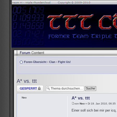
Foren-Übersicht
‹
Clan
‹
Fight Us!
A* vs. ttt
Thema gesperrt
A* vs. ttt
Neo
von
Neo
» Di 19. Jan 2010, 06:35
Einer soll sich bei mir per i