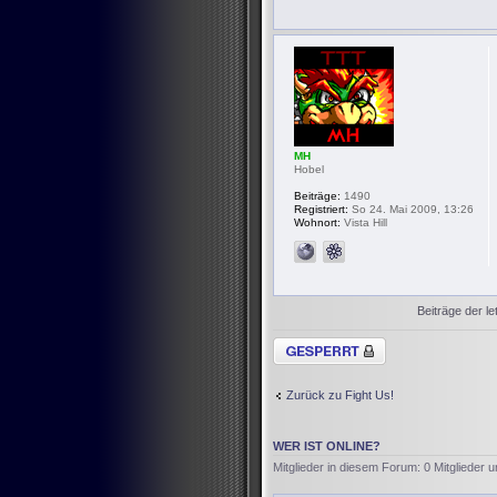
MH
Hobel
Beiträge:
1490
Registriert:
So 24. Mai 2009, 13:26
Wohnort:
Vista Hill
Beiträge der le
Thema gesperrt
Zurück zu Fight Us!
WER IST ONLINE?
Mitglieder in diesem Forum: 0 Mitglieder 