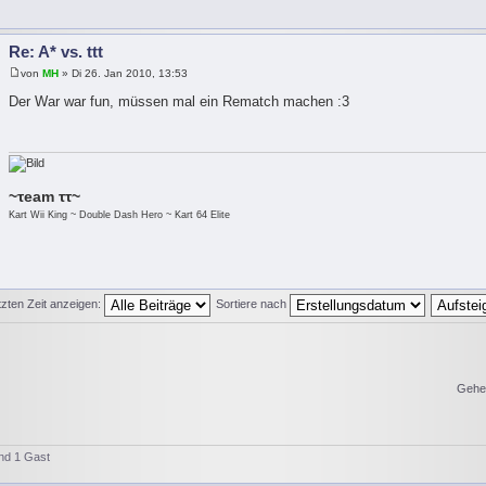
Re: A* vs. ttt
von
MH
» Di 26. Jan 2010, 13:53
Der War war fun, müssen mal ein Rematch machen :3
~τeam ττ~
Kart Wii King ~ Double Dash Hero ~ Kart 64 Elite
tzten Zeit anzeigen:
Sortiere nach
Gehe
und 1 Gast