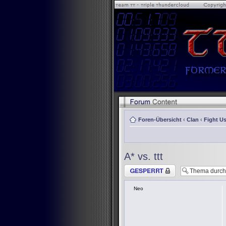
Foren-Übersicht
‹
Clan
‹
Fight Us
A* vs. ttt
Thema gesperrt
Neo