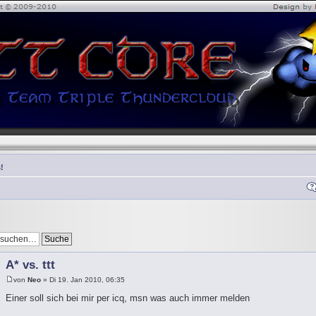
!
A* vs. ttt
von
Neo
» Di 19. Jan 2010, 06:35
Einer soll sich bei mir per icq, msn was auch immer melden