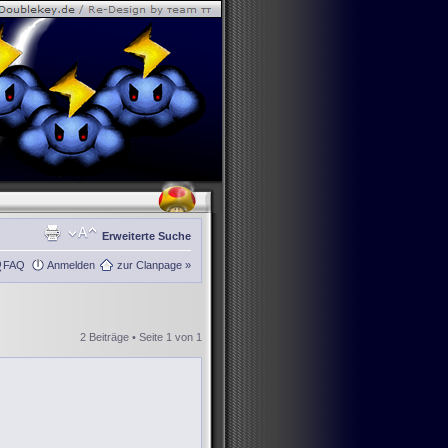
Erweiterte Suche
FAQ
Anmelden
zur Clanpage »
2 Beiträge • Seite
1
von
1