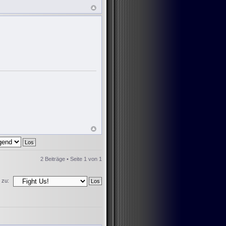
2 Beiträge • Seite
1
von
1
 zu: