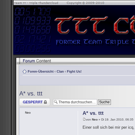
Foren-Übersicht
‹
Clan
‹
Fight Us!
A* vs. ttt
Thema gesperrt
A* vs. ttt
Neo
von
Neo
» Di 19. Jan 2010, 06:35
Einer soll sich bei mir per i