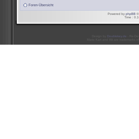
Foren-Übersicht
Powered by
phpBB
© 
Time : 0.1
Design by
Doublekey.de
- Re-De
Mario Kart and Wii are trademarks of