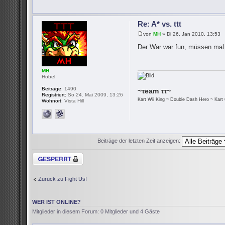
Re: A* vs. ttt
von
MH
» Di 26. Jan 2010, 13:53
Der War war fun, müssen mal
MH
Hobel
Beiträge:
1490
~τeam ττ~
Registriert:
So 24. Mai 2009, 13:26
Kart Wii King ~ Double Dash Hero ~ Kart 
Wohnort:
Vista Hill
Beiträge der letzten Zeit anzeigen:
Thema gesperrt
Zurück zu Fight Us!
WER IST ONLINE?
Mitglieder in diesem Forum: 0 Mitglieder und 4 Gäste