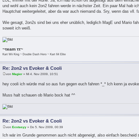
LOL, immer mit der Ruhe. Ja, ich hab schon oft abgesagt aus dem einfache
und wohl auch kein 2on2 fahren werde in nächster Zeit. Ein paar Mal hab i
Hauptchat weitergeleitet, aber da war auch niemand da. Sry, wenn das vll. 
Wie gesagt, 2on2s sind bei uns eher unüblich, lediglich MagE und Mario fa
soweit ich weiß.
~τeam ττ~
Kart Wii King ~ Double Dash Hero ~ Kart 64 Elite
Re: 2on2 vs Evoker & Cooli
von
Magier
» Mi 4. Nov 2009, 10:51
hey cooli ich würde mal so aus fun gegen euch fahren *_* Ich kenn ja evok
Muss halt schauen ob Mario bock hat ^^
Re: 2on2 vs Evoker & Cooli
von
Ecstasyy
» Do 5. Nov 2009, 00:39
Ich wär im Grunde genommen auch nicht abgeneigt, also einfach bescheid s