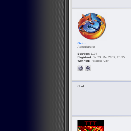
Ostro
Administrator
Beiträge:
1107
Registriert:
Sa 23. Mai 2009, 20:35
Wohnort:
Paradise City
Cooli