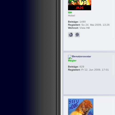
MH
Hobel
Beiträge:
1490
Registriert:
So 24. Mai 2009, 13:26
Wohnort:
Vista Hill
Magier
Beiträge:
629
Registriert:
Fr 12. Jun 2009, 17:01