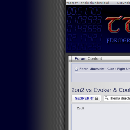
Foren-Übersicht
‹
Clan
‹
Fight Us
2on2 vs Evoker & Cool
Thema gesperrt
Cooli