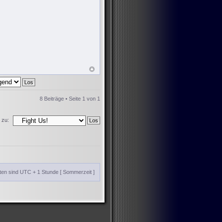
8 Beiträge • Seite
1
von
1
 zu:
iten sind UTC + 1 Stunde [ Sommerzeit ]