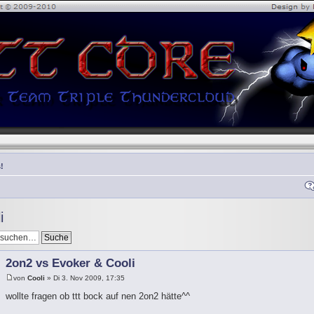
!
i
2on2 vs Evoker & Cooli
von
Cooli
» Di 3. Nov 2009, 17:35
wollte fragen ob ttt bock auf nen 2on2 hätte^^