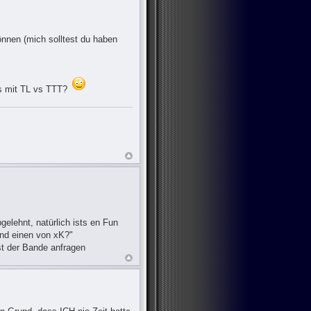
önnen (mich solltest du haben
ärs mit TL vs TTT?
elehnt, natürlich ists en Fun
und einen von xK?"
est der Bande anfragen