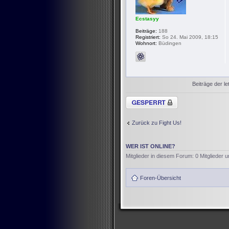
Ecstasyy
Beiträge:
188
Registriert:
So 24. Mai 2009, 18:15
Wohnort:
Büdingen
Beiträge der le
Thema gesperrt
Zurück zu Fight Us!
WER IST ONLINE?
Mitglieder in diesem Forum: 0 Mitglieder 
Foren-Übersicht