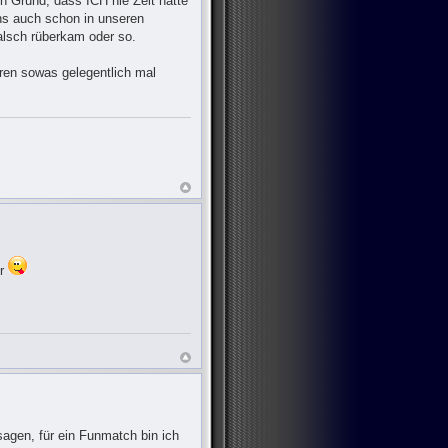
n Grund, dass ICH nie Zeit hatte
chs auch schon in unseren
falsch rüberkam oder so.
hren sowas gelegentlich mal
er
agen, für ein Funmatch bin ich