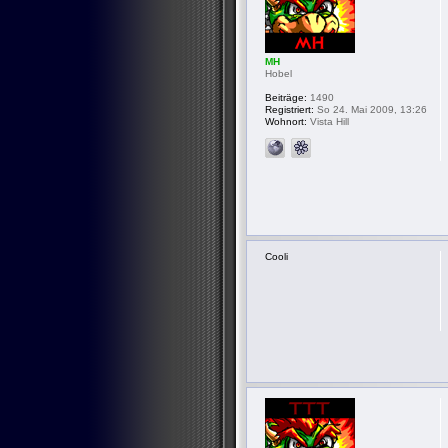
MH
Hobel
Beiträge:
1490
Registriert:
So 24. Mai 2009, 13:26
Wohnort:
Vista Hill
Cooli