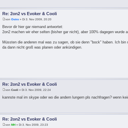
Re: 2on2 vs Evoker & Cooli
von
Ostro
» Di 3. Nov 2009, 20:20
Bevor dir hier gar niemand antwortet:
2on2 machen wir eher selten (bisher gar nicht), aber 100% dagegen wurde a
Müssten die anderen mal was zu sagen, ob sie denn "bock" haben. Ich bin m
da dann nicht groß was planen oder ankündigen.
Re: 2on2 vs Evoker & Cooli
von
Cooli
» Di 3. Nov 2009, 22:24
kannste mal im skype oder wo die andern lungern pls nachfragen? wenn keine
Re: 2on2 vs Evoker & Cooli
von
MH
» Di 3. Nov 2009, 23:23