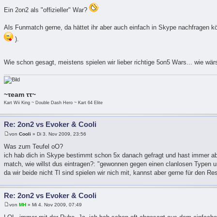
Ein 2on2 als "offizieller" War?
Als Funmatch gerne, da hättet ihr aber auch einfach in Skype nachfragen k
).
Wie schon gesagt, meistens spielen wir lieber richtige 5on5 Wars... wie w
~τeam ττ~
Kart Wii King ~ Double Dash Hero ~ Kart 64 Elite
Re: 2on2 vs Evoker & Cooli
von
Cooli
» Di 3. Nov 2009, 23:56
Was zum Teufel oO?
ich hab dich in Skype bestimmt schon 5x danach gefragt und hast immer abg
match, wie willst dus eintragen?: "gewonnen gegen einen clanlosen Typen 
da wir beide nicht Tl sind spielen wir nich mit, kannst aber gerne für den R
Re: 2on2 vs Evoker & Cooli
von
MH
» Mi 4. Nov 2009, 07:49