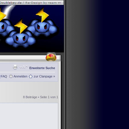
Erweiterte Suche
FAQ
Anmelden
zur Clanpage »
8 Beiträge • Seite
1
von
1