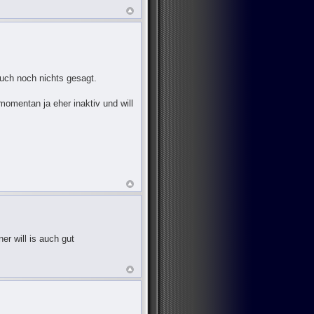
uch noch nichts gesagt.
omentan ja eher inaktiv und will
r will is auch gut