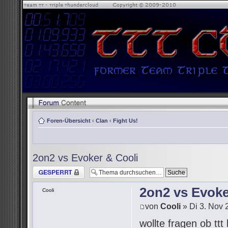
Foren-Übersicht
‹
Clan
‹
Fight Us!
2on2 vs Evoker & Cooli
Thema gesperrt
2on2 vs Evoke
Cooli
von
Cooli
» Di 3. Nov 
wollte fragen ob tt