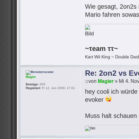
Wie gesagt, 2on2s s
Mario fahren sowas 
~τeam ττ~
Kart Wii King ~ Double Dash
Re: 2on2 vs Ev
Magier
von
Magier
» Mi 4. No
Beiträge:
629
Registriert:
Fr 12. Jun 2009, 17:01
hey cooli ich würde
evoker
Muss halt schauen 