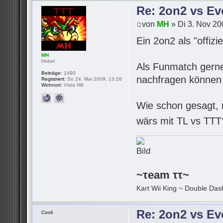
Re: 2on2 vs Ev
von
MH
» Di 3. Nov 20
Ein 2on2 als "offizi
MH
Hobel
Als Funmatch gerne,
Beiträge:
1490
nachfragen können 
Registriert:
So 24. Mai 2009, 13:26
Wohnort:
Vista Hill
Wie schon gesagt, m
wärs mit TL vs TT
~τeam ττ~
Kart Wii King ~ Double Dash
Re: 2on2 vs Ev
Cooli