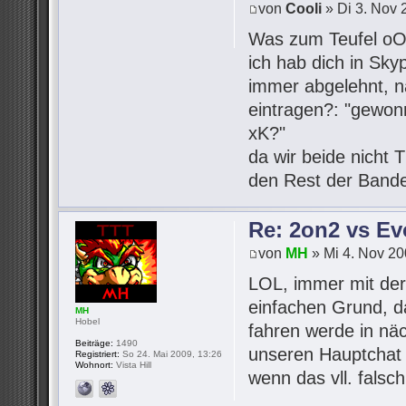
von
Cooli
» Di 3. Nov 
Was zum Teufel o
ich hab dich in Sk
immer abgelehnt, na
eintragen?: "gewon
xK?"
da wir beide nicht T
den Rest der Band
Re: 2on2 vs Ev
von
MH
» Mi 4. Nov 20
LOL, immer mit der
einfachen Grund, d
MH
Hobel
fahren werde in näc
Beiträge:
1490
unseren Hauptchat 
Registriert:
So 24. Mai 2009, 13:26
Wohnort:
Vista Hill
wenn das vll. falsc