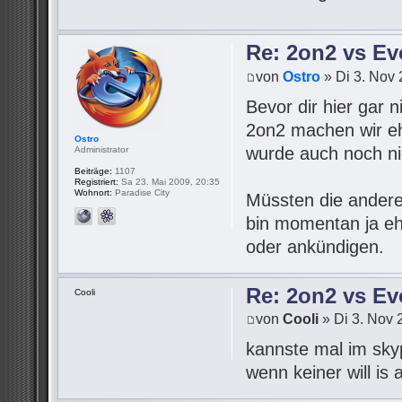
Re: 2on2 vs Ev
von
Ostro
» Di 3. Nov 
Bevor dir hier gar 
2on2 machen wir eh
Ostro
wurde auch noch ni
Administrator
Beiträge:
1107
Registriert:
Sa 23. Mai 2009, 20:35
Wohnort:
Paradise City
Müssten die andere
bin momentan ja ehe
oder ankündigen.
Re: 2on2 vs Ev
Cooli
von
Cooli
» Di 3. Nov 
kannste mal im sky
wenn keiner will is 