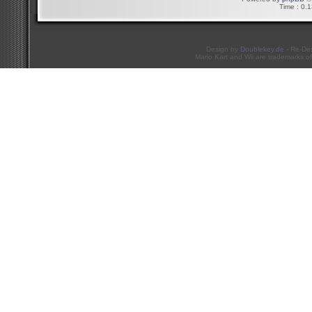
Time : 0.1
Design by
Doublekey.de
- Re-De
Mario Kart and Wii are trademarks of