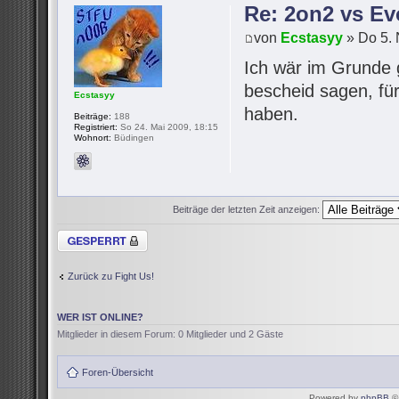
Re: 2on2 vs Ev
von
Ecstasyy
» Do 5. 
Ich wär im Grunde 
bescheid sagen, für
Ecstasyy
haben.
Beiträge:
188
Registriert:
So 24. Mai 2009, 18:15
Wohnort:
Büdingen
Beiträge der letzten Zeit anzeigen:
Thema gesperrt
Zurück zu Fight Us!
WER IST ONLINE?
Mitglieder in diesem Forum: 0 Mitglieder und 2 Gäste
Foren-Übersicht
Powered by
phpBB
© 