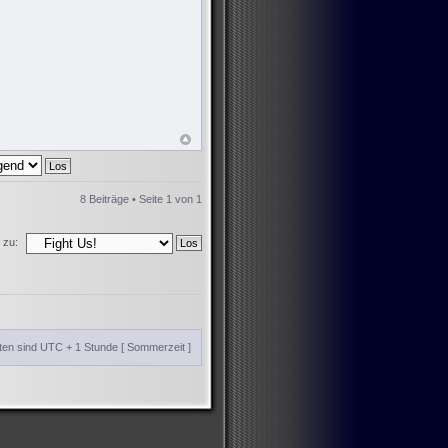
8 Beiträge • Seite
1
von
1
 zu:
iten sind UTC + 1 Stunde [ Sommerzeit ]