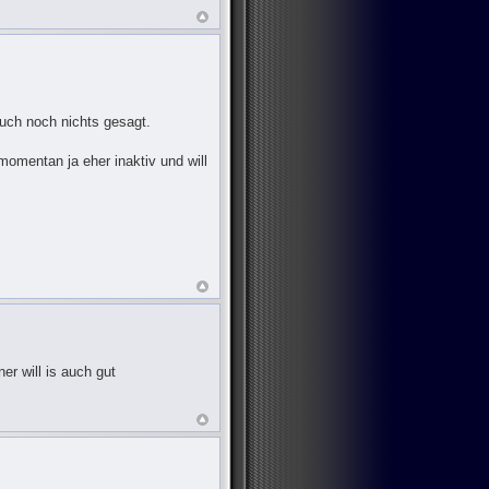
uch noch nichts gesagt.
omentan ja eher inaktiv und will
r will is auch gut