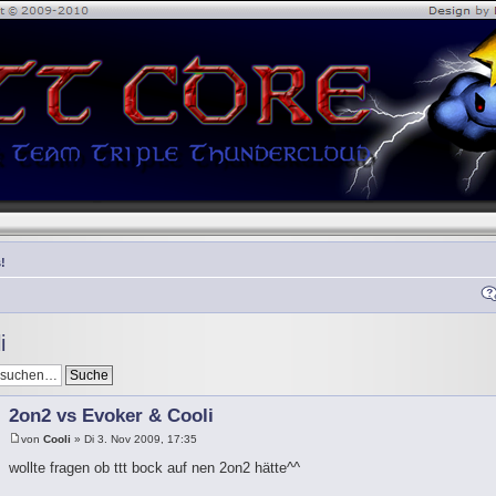
!
i
2on2 vs Evoker & Cooli
von
Cooli
» Di 3. Nov 2009, 17:35
wollte fragen ob ttt bock auf nen 2on2 hätte^^