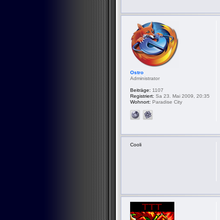
Ostro
Administrator
Beiträge:
1107
Registriert:
Sa 23. Mai 2009, 20:35
Wohnort:
Paradise City
Cooli