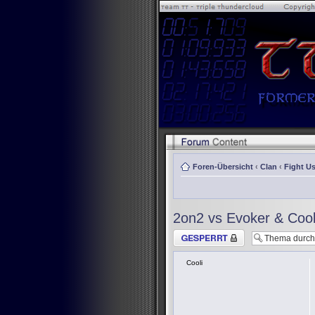
Foren-Übersicht
‹
Clan
‹
Fight Us
2on2 vs Evoker & Cool
Thema gesperrt
Cooli