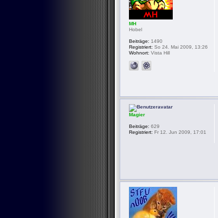
MH
Hobel
Beiträge:
1490
Registriert:
So 24. Mai 2009, 13:26
Wohnort:
Vista Hill
Magier
Beiträge:
629
Registriert:
Fr 12. Jun 2009, 17:01