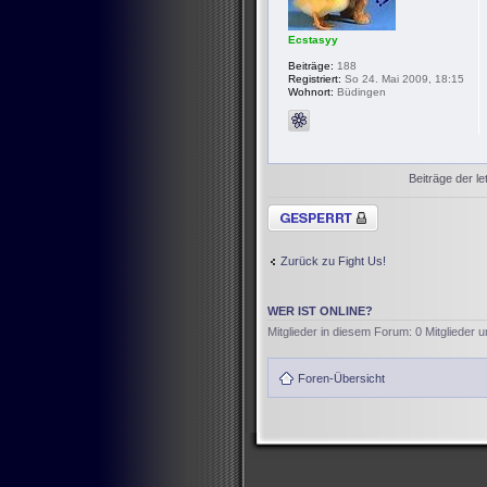
Ecstasyy
Beiträge:
188
Registriert:
So 24. Mai 2009, 18:15
Wohnort:
Büdingen
Beiträge der le
Thema gesperrt
Zurück zu Fight Us!
WER IST ONLINE?
Mitglieder in diesem Forum: 0 Mitglieder 
Foren-Übersicht