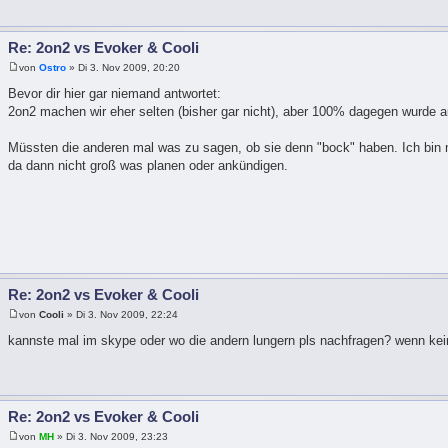
Re: 2on2 vs Evoker & Cooli
von
Ostro
» Di 3. Nov 2009, 20:20
Bevor dir hier gar niemand antwortet:
2on2 machen wir eher selten (bisher gar nicht), aber 100% dagegen wurde a
Müssten die anderen mal was zu sagen, ob sie denn "bock" haben. Ich bin m
da dann nicht groß was planen oder ankündigen.
Re: 2on2 vs Evoker & Cooli
von
Cooli
» Di 3. Nov 2009, 22:24
kannste mal im skype oder wo die andern lungern pls nachfragen? wenn keine
Re: 2on2 vs Evoker & Cooli
von
MH
» Di 3. Nov 2009, 23:23