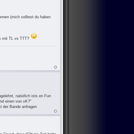
önnen (mich solltest du haben
ärs mit TL vs TTT?
elehnt, natürlich ists en Fun
und einen von xK?"
est der Bande anfragen