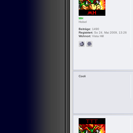
MH
Hobel
Beiträge:
1490
Registriert:
So 24. Mai 2009, 13:26
Wohnort:
Vista Hill
Cooli