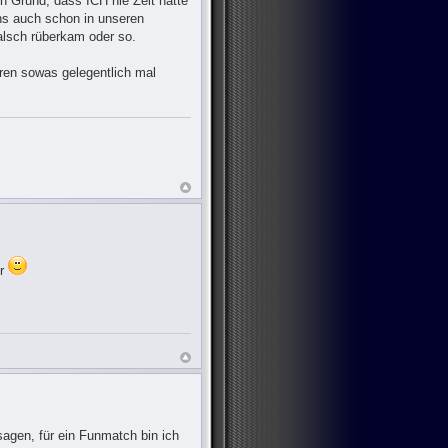
n Grund, dass ICH nie Zeit hatte
chs auch schon in unseren
falsch rüberkam oder so.
hren sowas gelegentlich mal
er
agen, für ein Funmatch bin ich