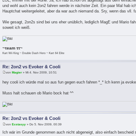
LOL, immer mit der Ruhe. Ja, ich hab schon oft abgesagt aus dem einfache
und wohl auch kein 2on2 fahren werde in nächster Zeit. Ein paar Mal hab i
Hauptchat weitergeleitet, aber da war auch niemand da. Sry, wenn das vll. 
Wie gesagt, 2on2s sind bei uns eher unüblich, lediglich MagE und Mario fa
soweit ich weiß.
~τeam ττ~
Kart Wii King ~ Double Dash Hero ~ Kart 64 Elite
Re: 2on2 vs Evoker & Cooli
von
Magier
» Mi 4. Nov 2009, 10:51
hey cooli ich würde mal so aus fun gegen euch fahren *_* Ich kenn ja evok
Muss halt schauen ob Mario bock hat ^^
Re: 2on2 vs Evoker & Cooli
von
Ecstasyy
» Do 5. Nov 2009, 00:39
Ich wär im Grunde genommen auch nicht abgeneigt, also einfach bescheid s