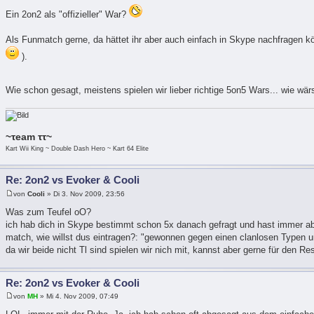
Ein 2on2 als "offizieller" War?
Als Funmatch gerne, da hättet ihr aber auch einfach in Skype nachfragen k
).
Wie schon gesagt, meistens spielen wir lieber richtige 5on5 Wars... wie w
~τeam ττ~
Kart Wii King ~ Double Dash Hero ~ Kart 64 Elite
Re: 2on2 vs Evoker & Cooli
von
Cooli
» Di 3. Nov 2009, 23:56
Was zum Teufel oO?
ich hab dich in Skype bestimmt schon 5x danach gefragt und hast immer abg
match, wie willst dus eintragen?: "gewonnen gegen einen clanlosen Typen 
da wir beide nicht Tl sind spielen wir nich mit, kannst aber gerne für den R
Re: 2on2 vs Evoker & Cooli
von
MH
» Mi 4. Nov 2009, 07:49