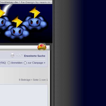
Erweiterte Suche
FAQ
Anmelden
zur Clanpage »
8 Beiträge • Seite
1
von
1