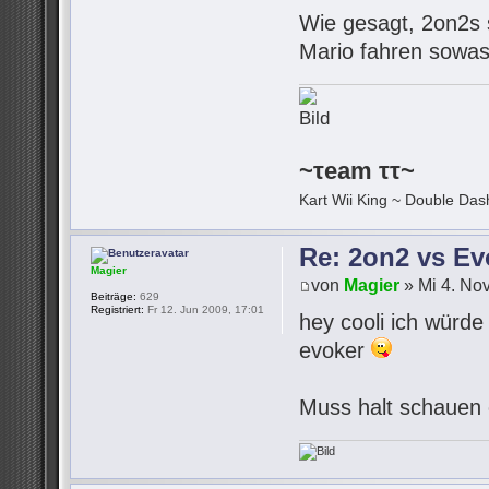
Wie gesagt, 2on2s s
Mario fahren sowas 
~τeam ττ~
Kart Wii King ~ Double Dash
Re: 2on2 vs Ev
Magier
von
Magier
» Mi 4. No
Beiträge:
629
Registriert:
Fr 12. Jun 2009, 17:01
hey cooli ich würde
evoker
Muss halt schauen 