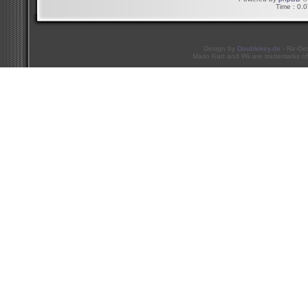
Time : 0.0
Design by
Doublekey.de
- Re-De
Mario Kart and Wii are trademarks of