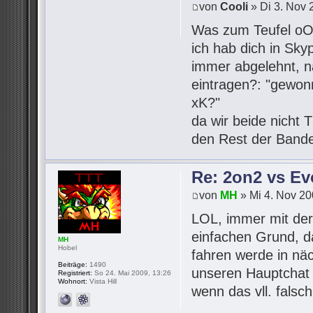
von
Cooli
» Di 3. Nov 
Was zum Teufel o
ich hab dich in Sk
immer abgelehnt, na
eintragen?: "gewon
xK?"
da wir beide nicht T
den Rest der Band
Re: 2on2 vs Ev
von
MH
» Mi 4. Nov 20
LOL, immer mit der
einfachen Grund, d
MH
Hobel
fahren werde in näc
Beiträge:
1490
unseren Hauptchat 
Registriert:
So 24. Mai 2009, 13:26
Wohnort:
Vista Hill
wenn das vll. falsc