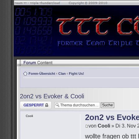
Foren-Übersicht
‹
Clan
‹
Fight Us!
2on2 vs Evoker & Cooli
Thema gesperrt
2on2 vs Evoke
Cooli
von
Cooli
» Di 3. Nov 
wollte fragen ob tt