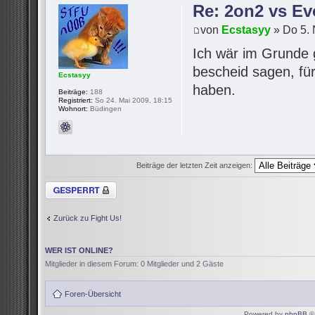
Re: 2on2 vs Ev
von
Ecstasyy
» Do 5. 
Ich wär im Grunde 
bescheid sagen, für
Ecstasyy
haben.
Beiträge:
188
Registriert:
So 24. Mai 2009, 18:15
Wohnort:
Büdingen
Beiträge der letzten Zeit anzeigen:
Thema gesperrt
Zurück zu Fight Us!
WER IST ONLINE?
Mitglieder in diesem Forum: 0 Mitglieder und 2 Gäste
Foren-Übersicht
Powered by
phpBB
© 