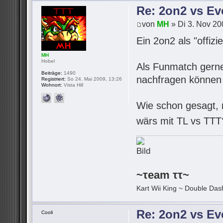
Re: 2on2 vs Ev
von
MH
» Di 3. Nov 20
Ein 2on2 als "offizi
MH
Hobel
Als Funmatch gerne,
Beiträge:
1490
nachfragen können 
Registriert:
So 24. Mai 2009, 13:26
Wohnort:
Vista Hill
Wie schon gesagt, m
wärs mit TL vs TT
~τeam ττ~
Kart Wii King ~ Double Dash
Re: 2on2 vs Ev
Cooli