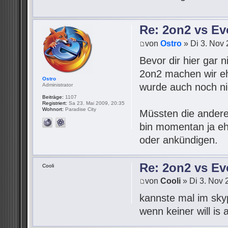
Re: 2on2 vs Ev
von
Ostro
» Di 3. Nov 
Bevor dir hier gar 
2on2 machen wir eh
Ostro
wurde auch noch ni
Administrator
Beiträge:
1107
Registriert:
Sa 23. Mai 2009, 20:35
Wohnort:
Paradise City
Müssten die andere
bin momentan ja ehe
oder ankündigen.
Re: 2on2 vs Ev
Cooli
von
Cooli
» Di 3. Nov 
kannste mal im sky
wenn keiner will is 