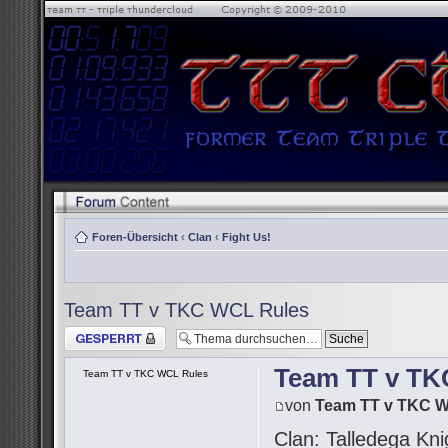
Foren-Übersicht
‹
Clan
‹
Fight Us!
Team TT v TKC WCL Rules
Thema gesperrt
Team TT v TK
Team TT v TKC WCL Rules
von
Team TT v TKC 
Clan: Talledega Kni