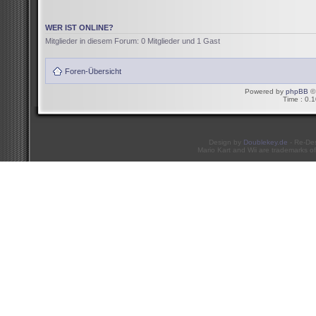
WER IST ONLINE?
Mitglieder in diesem Forum: 0 Mitglieder und 1 Gast
Foren-Übersicht
Powered by
phpBB
© 
Time : 0.1
Design by
Doublekey.de
- Re-De
Mario Kart and Wii are trademarks of