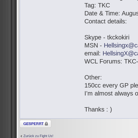
Tag: TKC
Date & Time: Augus
Contact details:
Skype - tkckokiri
MSN -
Hellsingx@c
email:
HellsingX@c
WCL Forums: TKC-K
Other:
150cc every GP pl
I'm almost always o
Thanks : )
Thema gesperrt
Zurück zu Fight Us!