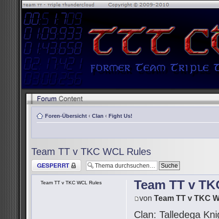
Foren-Übersicht
‹
Clan
‹
Fight Us!
Team TT v TKC WCL Rules
Thema gesperrt
Team TT v TK
Team TT v TKC WCL Rules
von
Team TT v TKC 
Clan: Talledega Kni