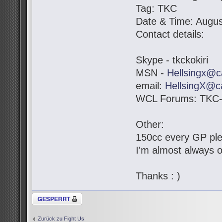
Tag: TKC
Date & Time: Augus
Contact details:
Skype - tkckokiri
MSN -
Hellsingx@c
email:
HellsingX@c
WCL Forums: TKC-K
Other:
150cc every GP pl
I'm almost always o
Thanks : )
Thema gesperrt
Zurück zu Fight Us!