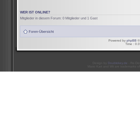
WER IST ONLINE?
Mitglieder in diesem Forum: 0 Mitglieder und 1 Gast
Foren-Übersicht
Powered by
phpBB
© 
Time : 0.0
Design by
Doublekey.de
- Re-De
Mario Kart and Wii are trademarks of