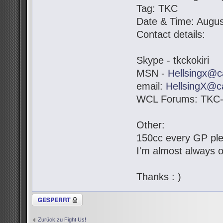
Tag: TKC
Date & Time: Augus
Contact details:
Skype - tkckokiri
MSN -
Hellsingx@c
email:
HellsingX@c
WCL Forums: TKC-K
Other:
150cc every GP pl
I'm almost always o
Thanks : )
Thema gesperrt
Zurück zu Fight Us!