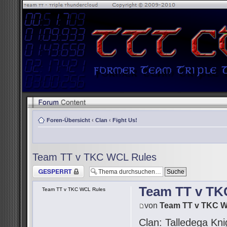
Foren-Übersicht
‹
Clan
‹
Fight Us!
Team TT v TKC WCL Rules
Thema gesperrt
Team TT v TK
Team TT v TKC WCL Rules
von
Team TT v TKC 
Clan: Talledega Kni