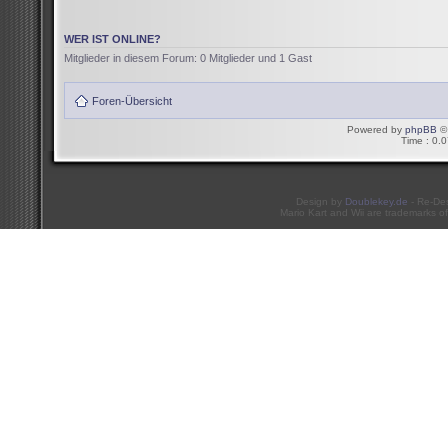
WER IST ONLINE?
Mitglieder in diesem Forum: 0 Mitglieder und 1 Gast
Foren-Übersicht
Powered by
phpBB
© 
Time : 0.0
Design by
Doublekey.de
- Re-De
Mario Kart and Wii are trademarks of