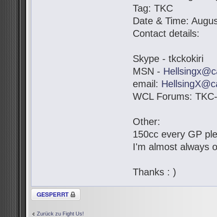
Tag: TKC
Date & Time: Augus
Contact details:
Skype - tkckokiri
MSN -
Hellsingx@c
email:
HellsingX@c
WCL Forums: TKC-K
Other:
150cc every GP pl
I'm almost always o
Thanks : )
Thema gesperrt
Zurück zu Fight Us!