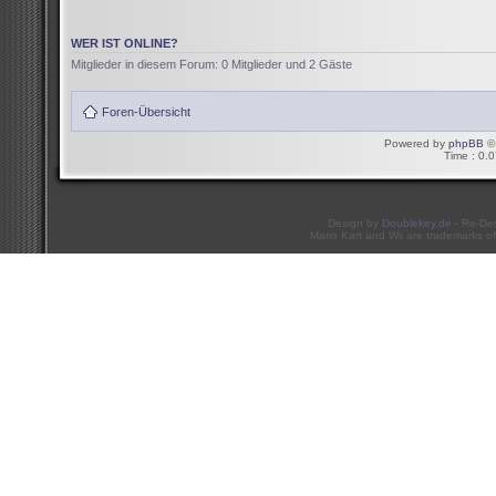
WER IST ONLINE?
Mitglieder in diesem Forum: 0 Mitglieder und 2 Gäste
Foren-Übersicht
Powered by
phpBB
© 
Time : 0.0
Design by
Doublekey.de
- Re-De
Mario Kart and Wii are trademarks of