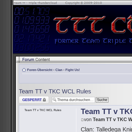
Foren-Übersicht
‹
Clan
‹
Fight Us!
Team TT v TKC WCL Rules
Thema gesperrt
Team TT v TK
Team TT v TKC WCL Rules
von
Team TT v TKC 
Clan: Talledega Kni