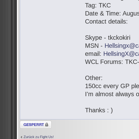
Tag: TKC
Date & Time: Augus
Contact details:
Skype - tkckokiri
MSN -
Hellsingx@c
email:
HellsingX@c
WCL Forums: TKC-K
Other:
150cc every GP pl
I'm almost always o
Thanks : )
Thema gesperrt
Zurück zu Fight Us!