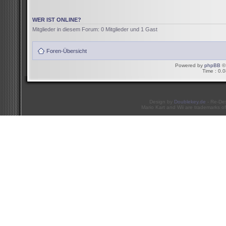
WER IST ONLINE?
Mitglieder in diesem Forum: 0 Mitglieder und 1 Gast
Foren-Übersicht
Powered by
phpBB
© 
Time : 0.0
Design by
Doublekey.de
- Re-De
Mario Kart and Wii are trademarks of