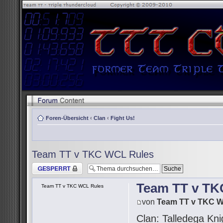
Foren-Übersicht
‹
Clan
‹
Fight Us!
Team TT v TKC WCL Rules
Thema gesperrt
Team TT v TK
Team TT v TKC WCL Rules
von
Team TT v TKC 
Clan: Talledega Kni