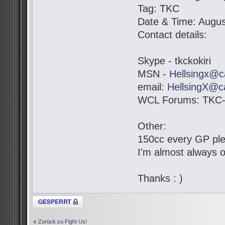
Tag: TKC
Date & Time: Augus
Contact details:
Skype - tkckokiri
MSN -
Hellsingx@c
email:
HellsingX@c
WCL Forums: TKC-K
Other:
150cc every GP pl
I'm almost always o
Thanks : )
Thema gesperrt
Zurück zu Fight Us!