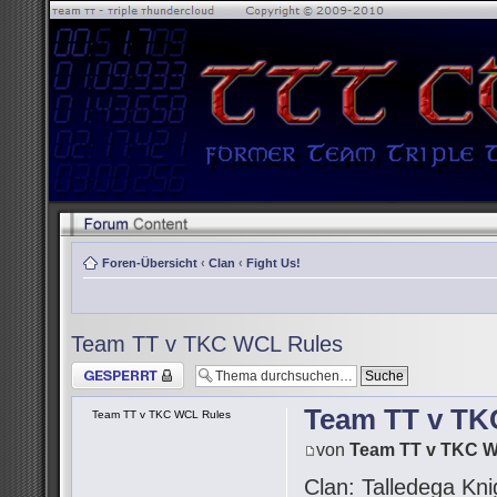
Foren-Übersicht
‹
Clan
‹
Fight Us!
Team TT v TKC WCL Rules
Thema gesperrt
Team TT v TK
Team TT v TKC WCL Rules
von
Team TT v TKC 
Clan: Talledega Kni