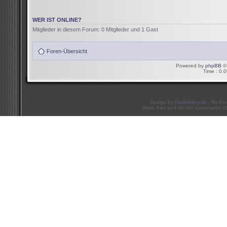
WER IST ONLINE?
Mitglieder in diesem Forum: 0 Mitglieder und 1 Gast
Foren-Übersicht
Powered by
phpBB
© 
Time : 0.0
Design by
Doublekey.de
- Re-De
Mario Kart and Wii are trademarks of