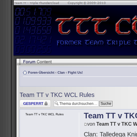
Foren-Übersicht
‹
Clan
‹
Fight Us!
Team TT v TKC WCL Rules
Thema gesperrt
Team TT v TK
Team TT v TKC WCL Rules
von
Team TT v TKC 
Clan: Talledega Kni