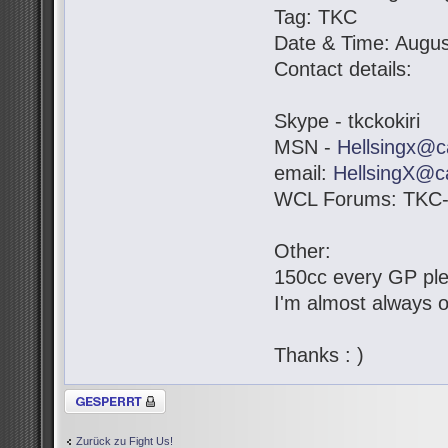
Tag: TKC
Date & Time: Augus
Contact details:
Skype - tkckokiri
MSN -
Hellsingx@c
email:
HellsingX@c
WCL Forums: TKC-K
Other:
150cc every GP pl
I'm almost always o
Thanks : )
Thema gesperrt
Zurück zu Fight Us!