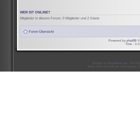
WER IST ONLINE?
Mitglieder in diesem Forum: 0 Mitglieder und 2 Gäste
Foren-Übersicht
Powered by
phpBB
© 
Time : 0.0
Design by
Doublekey.de
- Re-De
Mario Kart and Wii are trademarks of