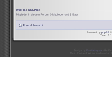
WER IST ONLINE?
Mitglieder in diesem Forum: 0 Mitglieder und 1 Gast
Foren-Übersicht
Powered by
phpBB
© 
Time : 0.1
Design by
Doublekey.de
- Re-De
Mario Kart and Wii are trademarks of