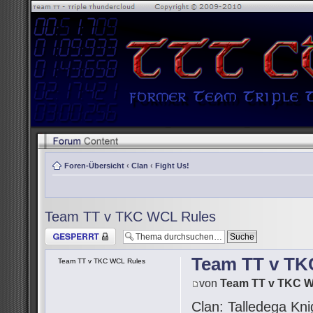
Foren-Übersicht
‹
Clan
‹
Fight Us!
Team TT v TKC WCL Rules
Thema gesperrt
Team TT v TK
Team TT v TKC WCL Rules
von
Team TT v TKC 
Clan: Talledega Kni