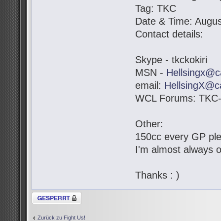
Tag: TKC
Date & Time: Augus
Contact details:
Skype - tkckokiri
MSN -
Hellsingx@c
email:
HellsingX@c
WCL Forums: TKC-K
Other:
150cc every GP pl
I'm almost always o
Thanks : )
Thema gesperrt
Zurück zu Fight Us!