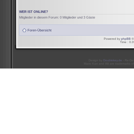
WER IST ONLINE?
Mitglieder in diesem Forum: 0 Mitglieder und 3 Gäste
Foren-Übersicht
Powered by
phpBB
© 
Time : 0.0
Design by
Doublekey.de
- Re-De
Mario Kart and Wii are trademarks of