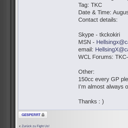
Tag: TKC
Date & Time: Augus
Contact details:
Skype - tkckokiri
MSN -
Hellsingx@c
email:
HellsingX@c
WCL Forums: TKC-K
Other:
150cc every GP pl
I'm almost always o
Thanks : )
Thema gesperrt
Zurück zu Fight Us!