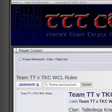
Foren-Übersicht
‹
Clan
‹
Fight Us!
Team TT v TKC WCL Rules
Thema gesperrt
Team TT v TK
Team TT v TKC WCL Rules
von
Team TT v TKC 
Clan: Talledega Kni