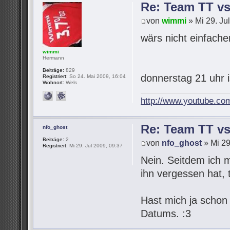
Re: Team TT v
von
wimmi
» Mi 29. Ju
wärs nicht einfach
wimmi
Hermann
Beiträge:
829
donnerstag 21 uhr 
Registriert:
So 24. Mai 2009, 16:04
Wohnort:
Wels
http://www.youtube.co
Re: Team TT v
nfo_ghost
Beiträge:
2
von
nfo_ghost
» Mi 29
Registriert:
Mi 29. Jul 2009, 09:37
Nein. Seitdem ich 
ihn vergessen hat,
Hast mich ja schon
Datums. :3