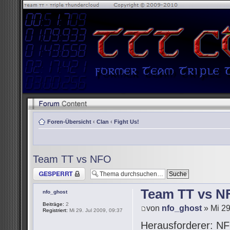
Foren-Übersicht
‹
Clan
‹
Fight Us!
Team TT vs NFO
Thema gesperrt
Team TT vs N
nfo_ghost
Beiträge:
2
von
nfo_ghost
» Mi 29
Registriert:
Mi 29. Jul 2009, 09:37
Herausforderer: NF