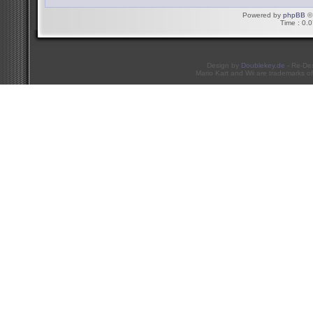
Powered by
phpBB
© 
Time : 0.0
Design by
Doublekey.de
- Re-De
Mario Kart and Wii are trademarks of