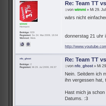
Re: Team TT v
von
wimmi
» Mi 29. Ju
wärs nicht einfach
wimmi
Hermann
Beiträge:
829
donnerstag 21 uhr 
Registriert:
So 24. Mai 2009, 16:04
Wohnort:
Wels
http://www.youtube.co
Re: Team TT v
nfo_ghost
Beiträge:
2
von
nfo_ghost
» Mi 29
Registriert:
Mi 29. Jul 2009, 09:37
Nein. Seitdem ich 
ihn vergessen hat,
Hast mich ja schon
Datums. :3