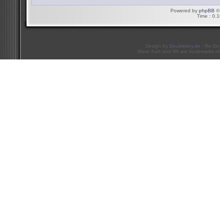
Powered by
phpBB
© 
Time : 0.1
Design by
Doublekey.de
- Re-De
Mario Kart and Wii are trademarks of