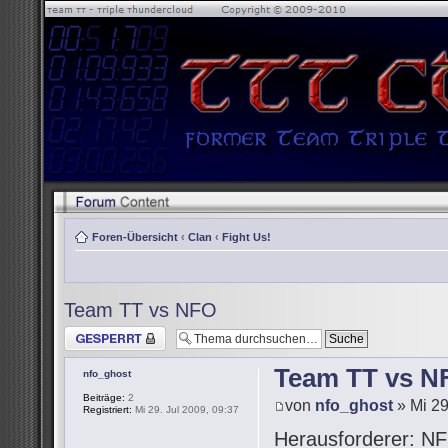
Foren-Übersicht
‹
Clan
‹
Fight Us!
Team TT vs NFO
Thema gesperrt
Team TT vs N
nfo_ghost
Beiträge:
2
von
nfo_ghost
» Mi 29
Registriert:
Mi 29. Jul 2009, 09:37
Herausforderer: NF