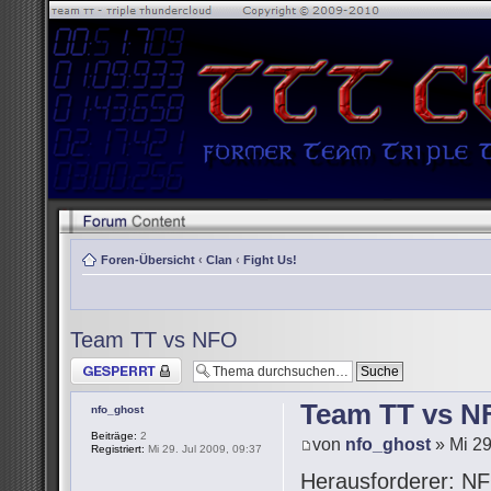
Foren-Übersicht
‹
Clan
‹
Fight Us!
Team TT vs NFO
Thema gesperrt
Team TT vs N
nfo_ghost
Beiträge:
2
von
nfo_ghost
» Mi 29
Registriert:
Mi 29. Jul 2009, 09:37
Herausforderer: NF