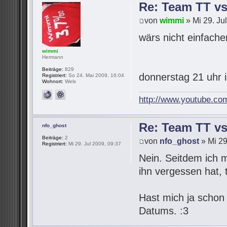
Re: Team TT v
von
wimmi
» Mi 29. Ju
wärs nicht einfach
wimmi
Hermann
Beiträge:
829
donnerstag 21 uhr 
Registriert:
So 24. Mai 2009, 16:04
Wohnort:
Wels
http://www.youtube.co
Re: Team TT v
nfo_ghost
Beiträge:
2
von
nfo_ghost
» Mi 29
Registriert:
Mi 29. Jul 2009, 09:37
Nein. Seitdem ich 
ihn vergessen hat,
Hast mich ja schon
Datums. :3