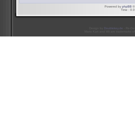
Powered by
phpBB
© 
Time : 0.0
Design by
Doublekey.de
- Re-De
Mario Kart and Wii are trademarks of