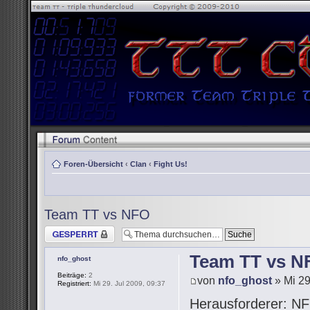
Foren-Übersicht
‹
Clan
‹
Fight Us!
Team TT vs NFO
Thema gesperrt
Team TT vs N
nfo_ghost
Beiträge:
2
von
nfo_ghost
» Mi 29
Registriert:
Mi 29. Jul 2009, 09:37
Herausforderer: NF