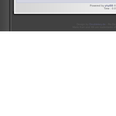
Powered by
phpBB
© 
Time : 0.0
Design by
Doublekey.de
- Re-De
Mario Kart and Wii are trademarks of