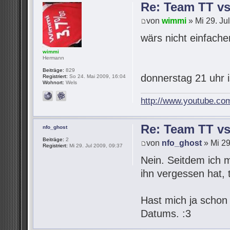
Re: Team TT v
von
wimmi
» Mi 29. Ju
wärs nicht einfach
wimmi
Hermann
Beiträge:
829
donnerstag 21 uhr 
Registriert:
So 24. Mai 2009, 16:04
Wohnort:
Wels
http://www.youtube.co
Re: Team TT v
nfo_ghost
Beiträge:
2
von
nfo_ghost
» Mi 29
Registriert:
Mi 29. Jul 2009, 09:37
Nein. Seitdem ich 
ihn vergessen hat,
Hast mich ja schon
Datums. :3