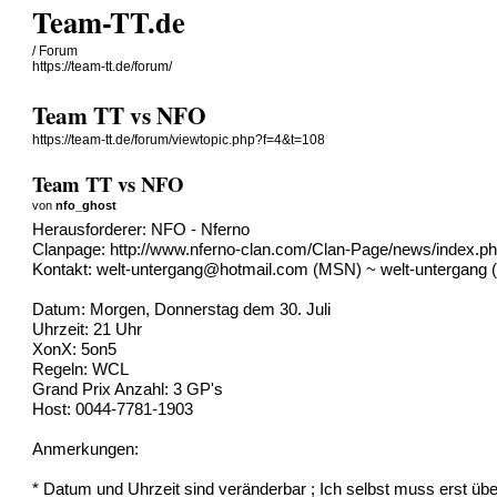
Team-TT.de
/ Forum
https://team-tt.de/forum/
Team TT vs NFO
https://team-tt.de/forum/viewtopic.php?f=4&t=108
Team TT vs NFO
von
nfo_ghost
Herausforderer: NFO - Nferno
Clanpage:
http://www.nferno-clan.com/Clan-Page/news/index.p
Kontakt:
welt-untergang@hotmail.com
(MSN) ~ welt-untergang 
Datum: Morgen, Donnerstag dem 30. Juli
Uhrzeit: 21 Uhr
XonX: 5on5
Regeln: WCL
Grand Prix Anzahl: 3 GP's
Host: 0044-7781-1903
Anmerkungen:
* Datum und Uhrzeit sind veränderbar ; Ich selbst muss erst übe