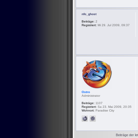
nfo_ghost
Beiträge:
2
Registriert:
Mi 29. Jul 2009, 09:37
Ostro
Administrator
Beiträge:
1107
Registriert:
Sa 23. Mai 2009, 20:35
Wohnort:
Paradise City
Beiträge der le