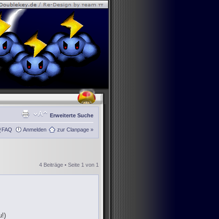
Erweiterte Suche
FAQ
Anmelden
zur Clanpage »
4 Beiträge • Seite
1
von
1
!)