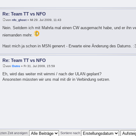
Re: Team TT vs NFO
von
nfo_ghost
» Mi 29. Jul 2009, 11:43
Nein. Seitdem ich mit Mahrla mal einen CW ausgemacht habe, und er ihn ve
niemanden mehr.
Hast mich ja schon in MSN genervt - Erwarte eine Änderung des Datums. :
Re: Team TT vs NFO
von
Ostro
» Fr 31. Jul 2009, 15:59
Eh, wird das weiter mit wimmi / nach der ULAN geplant?
Ansonsten müssten wir uns mal mit dir in Verbindung setzen.
tzten Zeit anzeigen:
Sortiere nach