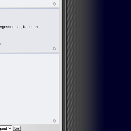
rgessen hat, traue ich
3