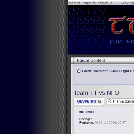
Foren-Übersicht
‹
Clan
‹
Fight Us
Team TT vs NFO
Thema gesperrt
nfo_ghost
Beiträge:
2
Registriert:
Mi 29. Jul 2009, 09:37