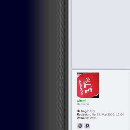
wimmi
Hermann
Beiträge:
829
Registriert:
So 24. Mai 2009, 16:04
Wohnort:
Wels