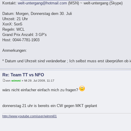
Kontakt:
welt-untergang@hotmail.com
(MSN) ~ welt-untergang (Skype)
Datum: Morgen, Donnerstag dem 30. Juli
Uhrzeit: 21 Uhr
XonX: 5on5
Regeln: WCL
Grand Prix Anzahl: 3 GP's
Host: 0044-7781-1903
Anmerkungen:
* Datum und Uhrzeit sind veränderbar ; Ich selbst muss erst überprüfen ob i
Re: Team TT vs NFO
von
wimmi
» Mi 29. Jul 2009, 11:17
wärs nicht einfacher einfach mich zu fragen?
donnerstag 21 uhr is bereits ein CW gegen MKT geplant
http://www.youtube.com/user/wimmi01