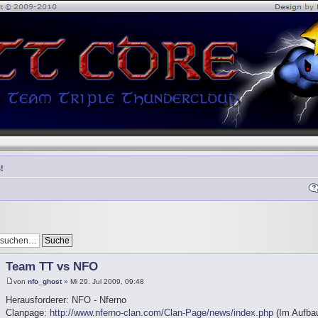
!
Team TT vs NFO
von
nfo_ghost
» Mi 29. Jul 2009, 09:48
Herausforderer: NFO - Nferno
Clanpage:
http://www.nferno-clan.com/Clan-Page/news/index.php
(Im Aufbau